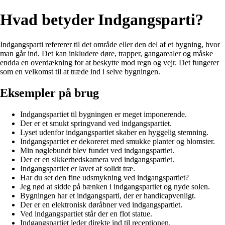
Hvad betyder Indgangsparti?
Indgangsparti refererer til det område eller den del af et bygning, hvor
man går ind. Det kan inkludere døre, trapper, gangarealer og måske
endda en overdækning for at beskytte mod regn og vejr. Det fungerer
som en velkomst til at træde ind i selve bygningen.
Eksempler på brug
Indgangspartiet til bygningen er meget imponerende.
Der er et smukt springvand ved indgangspartiet.
Lyset udenfor indgangspartiet skaber en hyggelig stemning.
Indgangspartiet er dekoreret med smukke planter og blomster.
Min nøglebundt blev fundet ved indgangspartiet.
Der er en sikkerhedskamera ved indgangspartiet.
Indgangspartiet er lavet af solidt træ.
Har du set den fine udsmykning ved indgangspartiet?
Jeg nød at sidde på bænken i indgangspartiet og nyde solen.
Bygningen har et indgangsparti, der er handicapvenligt.
Der er en elektronisk døråbner ved indgangspartiet.
Ved indgangspartiet står der en flot statue.
Indgangspartiet leder direkte ind til receptionen.