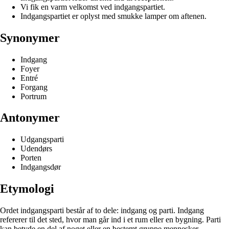
Vi fik en varm velkomst ved indgangspartiet.
Indgangspartiet er oplyst med smukke lamper om aftenen.
Synonymer
Indgang
Foyer
Entré
Forgang
Portrum
Antonymer
Udgangsparti
Udendørs
Porten
Indgangsdør
Etymologi
Ordet indgangsparti består af to dele: indgang og parti. Indgang
refererer til det sted, hvor man går ind i et rum eller en bygning. Parti
kan betyde en del af noget eller en bestemt gruppe mennesker.