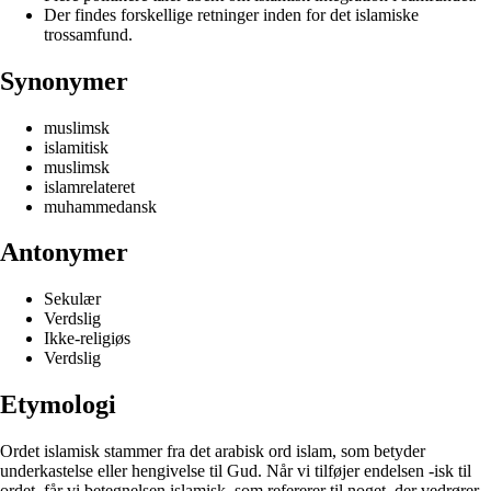
Der findes forskellige retninger inden for det islamiske
trossamfund.
Synonymer
muslimsk
islamitisk
muslimsk
islamrelateret
muhammedansk
Antonymer
Sekulær
Verdslig
Ikke-religiøs
Verdslig
Etymologi
Ordet islamisk stammer fra det arabisk ord islam, som betyder
underkastelse eller hengivelse til Gud. Når vi tilføjer endelsen -isk til
ordet, får vi betegnelsen islamisk, som refererer til noget, der vedrører