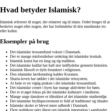
Hvad betyder Islamisk?
Islamisk refererer til noget, der relaterer sig til islam. Ordet bruges til at
beskrive noget eller nogen, der har forbindelse til den muslimske tro
eller kultur.
Eksempler på brug
Det islamiske trossamfund vokser i Danmark.
Der er mange misforståelser omkring det islamiske troskab.
Islamisk kunst har en lang og rig tradition.
Det islamiske kalifat har haft stor indflydelse gennem historien.
Islamisk filosofi er dybt forankret i religionen.
Den islamiske lærdomsbog kaldes Koranen.
Sharia-loven har rødder i det islamiske retssystem.
At faste er en vigtig praksis i det islamiske trossamfund.
Det islamiske center i byen har mange aktiviteter for børn.
Der er et øget fokus på det islamiske kulturarv i medierne.
Mange unge danskere er tiltrukket af det islamiske studiemiljø.
Det islamiske bryllupsceremoni er fuld af traditioner og ritualer.
Islamske skoler er blevet mere udbredt i Danmark.
Flere politikere taler åbent om islamisk integration i samfundet.