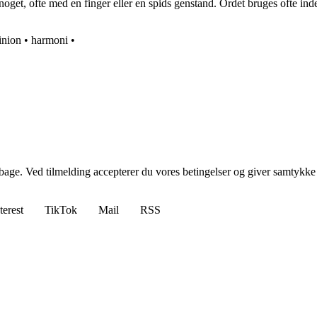
i noget, ofte med en finger eller en spids genstand. Ordet bruges ofte in
inion
•
harmoni
•
tilbage. Ved tilmelding accepterer du vores betingelser og giver samtykke
terest
TikTok
Mail
RSS