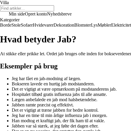
Villa
Min side
Opret konto
Nyhedsbreve
Kategorier
Borde
Stole
Sofaer
Hvidevarer
Dekoration
Blomster
Lys
Møbler
Elektricitet
Hvad betyder Jab?
At stikke eller prikke let. Ordet jab bruges ofte inden for bokseverdene
Eksempler på brug
Jeg har fået en jab-modning af lægen.
Bokseren lavede en hurtig jab modstanderen.
Det er vigtigt at være opmærksom på modstanderens jab.
Hospitalet tilbød gratis influenza jabs til alle ansatte.
Lægen anbefalede en jab mod halsbetændelse.
Jabben ramte præcist og effektivt.
Det er vigtigt at træne jabben for bedre kontrol.
Jeg har en time til min årlige influenza jab i morgen.
Han modtog et kraftigt jab, der fik ham til at vakle.
Jabben var så stærk, at jeg følte det dagen efter.