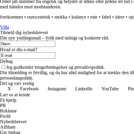
Ordet jab stammer fra engelsk og betyder at stikke eller prikke let ind 
med hånden mod modstanderen.
forekommer
•
eurocentrisk
•
mokka
•
kulance
•
rute
•
fabel
•
ideer
•
op
Villa
Tilmeld dig nyhedsbrevet
Din nye yndlingsmail – fyldt med indsigt og konkrete råd.
Hvad er din e-mail?
Deltag
Jeg godkender brugerbetingelser og privatlivspolitik.
Din tilmelding er frivillig, og du har altid mulighed for at trække den 
persondatapolitik.
Del og vær venlig
X
Facebook
Instagram
LinkedIn
YouTube
Pin
Lær os at kende
Få hjælp
PR
Reklame
Profil
Nyhedsbrevet
Affiliate
Giv bidrag