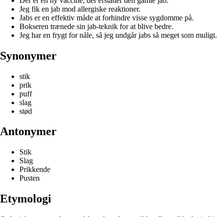
Der er en ny vaccine, der erstatter den gamle jab.
Jeg fik en jab mod allergiske reaktioner.
Jabs er en effektiv måde at forhindre visse sygdomme på.
Bokseren trænede sin jab-teknik for at blive bedre.
Jeg har en frygt for nåle, så jeg undgår jabs så meget som muligt.
Synonymer
stik
prik
puff
slag
stød
Antonymer
Stik
Slag
Prikkende
Pusten
Etymologi