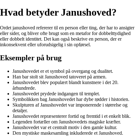
Hvad betyder Janushoved?
Ordet janushoved refererer til en person eller ting, der har to ansigter
eller sider, og bliver ofte brugt som en metafor for dobbelttydighed
eller dobbelt identitet. Det kan også beskrive en person, der er
inkonsekvent eller uforudsigelig i sin opførsel.
Eksempler på brug
Janushovedet er et symbol på overgang og dualitet.
Han bar stolt sit Janushoved tatoveret på armen.
Janushovedet blev populært blandt kunstnere i det 20.
århundrede.
Janushovedet prydede indgangen til templet.
Symbolikken bag Janushovedet har dybe rødder i historien.
Skulpturen af Janushovedet var imponerende i størrelse og
detaljer.
Janushovedet repræsenterer fortid og fremtid i et enkelt blik.
Legenden fortæller om Janushovedets magiske kræfter.
Janushovedet var et centralt motiv i den gamle kultur.
Den mystiske maskesamling inkluderede et Janushoved.