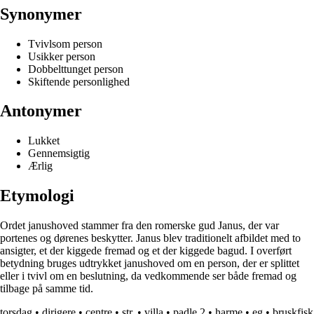
Synonymer
Tvivlsom person
Usikker person
Dobbelttunget person
Skiftende personlighed
Antonymer
Lukket
Gennemsigtig
Ærlig
Etymologi
Ordet janushoved stammer fra den romerske gud Janus, der var
portenes og dørenes beskytter. Janus blev traditionelt afbildet med to
ansigter, et der kiggede fremad og et der kiggede bagud. I overført
betydning bruges udtrykket janushoved om en person, der er splittet
eller i tvivl om en beslutning, da vedkommende ser både fremad og
tilbage på samme tid.
torsdag
•
dirigere
•
centre
•
str.
•
villa
•
padle,2
•
harme
•
eg
•
bruskfisk