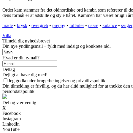
Ordet kam stammer fra det oldnordiske ord kambr, som refererer til det 
dens formål er at adskille og style håret. Kammen har været brugt i årh
tirade
•
brysk
•
overgreb
•
preppy
•
luftarter
•
passe
•
kulance
•
sviger
Villa
Tilmeld dig nyhedsbrevet
Din nye yndlingsmail – fyldt med indsigt og konkrete råd.
Hvad er din e-mail?
Deltag
Dejligt at have dig med!
Jeg godkender brugerbetingelser og privatlivspolitik.
Din tilmelding er frivillig, og du har altid mulighed for at trække den
persondatapolitik.
Del og vær venlig
X
Facebook
Instagram
LinkedIn
YouTube