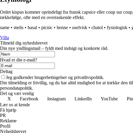
Ordet kispus kommer oprindeligt fra fransk capsice eller coup sur coup, h
rækkefølge, ofte med en overraskende effekt.
same
•
melis
•
basal
•
picnic
•
henne
•
uselvisk
•
chatol
•
fysiologisk
•
Villa
Tilmeld dig nyhedsbrevet
Din nye yndlingsmail – fyldt med indsigt og konkrete råd.
Hvad er din e-mail?
Deltag
Jeg godkender brugerbetingelser og privatlivspolitik.
Din tilmelding er frivillig, og du har altid mulighed for at trække den 
persondatapolitik.
Del og vær venlig
X
Facebook
Instagram
LinkedIn
YouTube
Pin
Lær os at kende
Få hjælp
PR
Reklame
Profil
Nyhedsbrevet