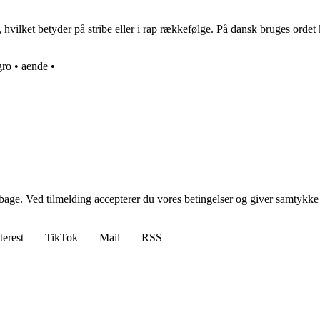
vilket betyder på stribe eller i rap rækkefølge. På dansk bruges ordet kis
gro
•
aende
•
tilbage. Ved tilmelding accepterer du vores betingelser og giver samtykke
terest
TikTok
Mail
RSS