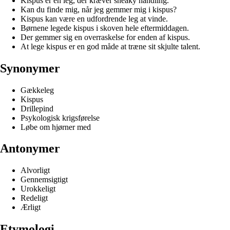
Kispus er en leg, der kræver sneaky handling.
Kan du finde mig, når jeg gemmer mig i kispus?
Kispus kan være en udfordrende leg at vinde.
Børnene legede kispus i skoven hele eftermiddagen.
Der gemmer sig en overraskelse for enden af kispus.
At lege kispus er en god måde at træne sit skjulte talent.
Synonymer
Gækkeleg
Kispus
Drillepind
Psykologisk krigsførelse
Løbe om hjørner med
Antonymer
Alvorligt
Gennemsigtigt
Urokkeligt
Redeligt
Ærligt
Etymologi