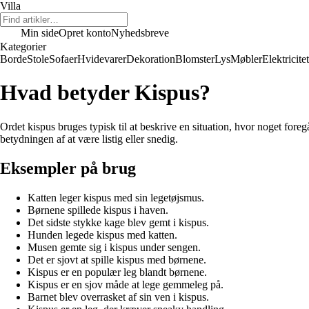
Villa
Min side
Opret konto
Nyhedsbreve
Kategorier
Borde
Stole
Sofaer
Hvidevarer
Dekoration
Blomster
Lys
Møbler
Elektricitet
Hvad betyder Kispus?
Ordet kispus bruges typisk til at beskrive en situation, hvor noget fore
betydningen af at være listig eller snedig.
Eksempler på brug
Katten leger kispus med sin legetøjsmus.
Børnene spillede kispus i haven.
Det sidste stykke kage blev gemt i kispus.
Hunden legede kispus med katten.
Musen gemte sig i kispus under sengen.
Det er sjovt at spille kispus med børnene.
Kispus er en populær leg blandt børnene.
Kispus er en sjov måde at lege gemmeleg på.
Barnet blev overrasket af sin ven i kispus.