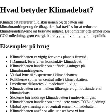
Hvad betyder Klimadebat?
Klimadebat refererer til diskussionen og debatten om
klimaforandringer og de tiltag, der skal træffes for at reducere
klimaforandringerne og beskytte miljøet. Det omfatter ofte emner som
CO2-udledning, grøn energi, bæredygtig udvikling og klimapolitik.
Eksempler på brug
Klimadebatten er vigtig for vores planets fremtid.
I Danmark fører vi en konstruktiv klimadebat.
Klimadebatten handler om at finde løsninger på
klimaforandringerne.
Vi skal lytte til eksperterne i klimadebatten.
Politikerne spiller en central rolle i klimadebatten.
I medierne diskuteres klimadebatten livligt.
Klimadebatten raser mellem tilhængere og modstandere af
klimaindsats.
Skolerne bør inddrage klimadebatten i undervisningen.
Klimadebatten handler om at reducere vores CO2-udledning.
Global opvarmning er et centralt emne i klimadebatten.
Klimadebatten angår os alle, uanset hvor vi bor.