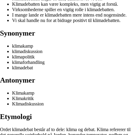
Klimadebatten kan være kompleks, men vigtig at forstå.
Virksomhederne spiller en vigtig rolle i klimadebatten.
I mange lande er klimadebatten mere intens end nogensinde.
Vi skal handle nu for at bidrage positivt til klimadebatten.
Synonymer
klimakamp
klimadiskussion
klimapolitik
klimaforhandling
klimadebat
Antonymer
Klimakamp
Klimakritik
Klimadiskussion
Etymologi
Ordet klimadebat består af to dele: klima og debat. Klima refererer til
det generelle vejrforhold på Jorden, herunder temperatur, nedbør og