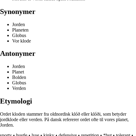
Synonymer
Jorden
Planeten
Globus
Vor klode
Antonymer
Jorden
Planet
Bolden
Globus
Verden
Etymologi
Ordet kloden stammer fra oldnordisk klóð eller klóði, som betyder
jordklode eller verden. På dansk refererer ordet ofte til vores planet,
Jorden.
sporty
•
hustle
•
lyse
•
kinky
•
defensive
•
repetition
•
*but
•
tolerant
•