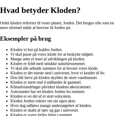
Hvad betyder Kloden?
Ordet kloden refererer til vores planet, Jorden. Det bruges ofte som en
mere uformel måde at henvise til Jorden på.
Eksempler på brug
Kloden vi bor på kaldes Jorden.
Vi skal passe på vores klode for at beskytte miljøet.
Mange arter er truet af udviklingen på kloden.
Kloden er fyldt med smukke naturfænomener.
Vi skal alle arbejde sammen for at bevare vores klode.
Kloden er det eneste sted i universet, hvor vi kender til liv.
Den blå farve på kloden skyldes de store vandmasser.
Kloden er mere end 4 milliarder år gammel.
Klimaforandringer påvirker klodens økosystemer.
Astronauter har set kloden Jorden fra rummet.
Kloden er en del af et stort solsystem.
Kloden Jorden roterer om sin egen akse.
Hver dag udføres mange undersøgelser af kloden.
Kloden er skabt af støv og gas i universet.
Kloden er vores fælles hjem i rummet.