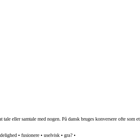
t tale eller samtale med nogen. På dansk bruges konversere ofte som et m
edelighed
•
fusionere
•
uselvisk
•
gra?
•