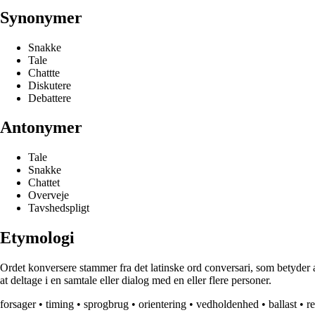
Synonymer
Snakke
Tale
Chattte
Diskutere
Debattere
Antonymer
Tale
Snakke
Chattet
Overveje
Tavshedspligt
Etymologi
Ordet konversere stammer fra det latinske ord conversari, som betyder a
at deltage i en samtale eller dialog med en eller flere personer.
forsager
•
timing
•
sprogbrug
•
orientering
•
vedholdenhed
•
ballast
•
r