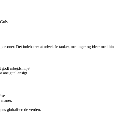
Gulv
re personer. Det indebærer at udveksle tanker, meninger og ideer med hi
t godt arbejdsmiljø.
ansigt til ansigt.
lse.
s manér.
gens globaliserede verden.