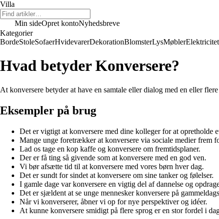
Villa
Min side
Opret konto
Nyhedsbreve
Kategorier
Borde
Stole
Sofaer
Hvidevarer
Dekoration
Blomster
Lys
Møbler
Elektricitet
Hvad betyder Konversere?
At konversere betyder at have en samtale eller dialog med en eller fle
Eksempler på brug
Det er vigtigt at konversere med dine kolleger for at opretholde e
Mange unge foretrækker at konversere via sociale medier frem for 
Lad os tage en kop kaffe og konversere om fremtidsplaner.
Der er få ting så givende som at konversere med en god ven.
Vi bør afsætte tid til at konversere med vores børn hver dag.
Det er sundt for sindet at konversere om sine tanker og følelser.
I gamle dage var konversere en vigtig del af dannelse og opdrage
Det er sjældent at se unge mennesker konversere på gammeldag
Når vi konverserer, åbner vi op for nye perspektiver og idéer.
At kunne konversere smidigt på flere sprog er en stor fordel i da