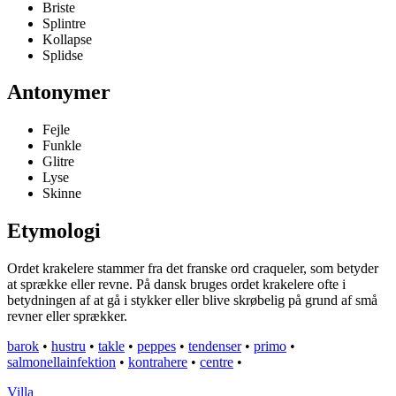
Briste
Splintre
Kollapse
Splidse
Antonymer
Fejle
Funkle
Glitre
Lyse
Skinne
Etymologi
Ordet krakelere stammer fra det franske ord craqueler, som betyder
at sprække eller revne. På dansk bruges ordet krakelere ofte i
betydningen af at gå i stykker eller blive skrøbelig på grund af små
revner eller sprækker.
barok
•
hustru
•
takle
•
peppes
•
tendenser
•
primo
•
salmonellainfektion
•
kontrahere
•
centre
•
Villa