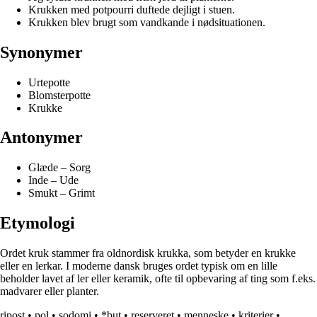
Krukken med potpourri duftede dejligt i stuen.
Krukken blev brugt som vandkande i nødsituationen.
Synonymer
Urtepotte
Blomsterpotte
Krukke
Antonymer
Glæde – Sorg
Inde – Ude
Smukt – Grimt
Etymologi
Ordet kruk stammer fra oldnordisk krukka, som betyder en krukke
eller en lerkar. I moderne dansk bruges ordet typisk om en lille
beholder lavet af ler eller keramik, ofte til opbevaring af ting som f.eks.
madvarer eller planter.
ripost
•
pol
•
sodomi
•
*but
•
reserveret
•
menneske
•
kriterier
•