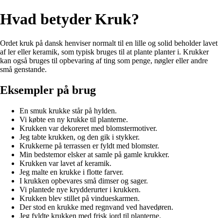
Hvad betyder Kruk?
Ordet kruk på dansk henviser normalt til en lille og solid beholder lavet
af ler eller keramik, som typisk bruges til at plante planter i. Krukker
kan også bruges til opbevaring af ting som penge, nøgler eller andre
små genstande.
Eksempler på brug
En smuk krukke står på hylden.
Vi købte en ny krukke til planterne.
Krukken var dekoreret med blomstermotiver.
Jeg tabte krukken, og den gik i stykker.
Krukkerne på terrassen er fyldt med blomster.
Min bedstemor elsker at samle på gamle krukker.
Krukken var lavet af keramik.
Jeg malte en krukke i flotte farver.
I krukken opbevares små dimser og sager.
Vi plantede nye krydderurter i krukken.
Krukken blev stillet på vindueskarmen.
Der stod en krukke med regnvand ved havedøren.
Jeg fyldte krukken med frisk jord til planterne.