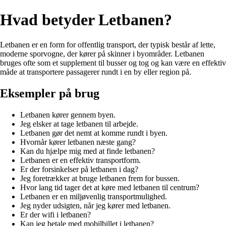
Hvad betyder Letbanen?
Letbanen er en form for offentlig transport, der typisk består af lette,
moderne sporvogne, der kører på skinner i byområder. Letbanen
bruges ofte som et supplement til busser og tog og kan være en effektiv
måde at transportere passagerer rundt i en by eller region på.
Eksempler på brug
Letbanen kører gennem byen.
Jeg elsker at tage letbanen til arbejde.
Letbanen gør det nemt at komme rundt i byen.
Hvornår kører letbanen næste gang?
Kan du hjælpe mig med at finde letbanen?
Letbanen er en effektiv transportform.
Er der forsinkelser på letbanen i dag?
Jeg foretrækker at bruge letbanen frem for bussen.
Hvor lang tid tager det at køre med letbanen til centrum?
Letbanen er en miljøvenlig transportmulighed.
Jeg nyder udsigten, når jeg kører med letbanen.
Er der wifi i letbanen?
Kan jeg betale med mobilbillet i letbanen?