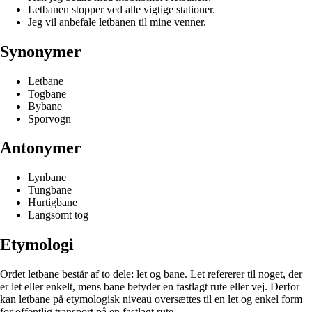
Letbanen stopper ved alle vigtige stationer.
Jeg vil anbefale letbanen til mine venner.
Synonymer
Letbane
Togbane
Bybane
Sporvogn
Antonymer
Lynbane
Tungbane
Hurtigbane
Langsomt tog
Etymologi
Ordet letbane består af to dele: let og bane. Let refererer til noget, der
er let eller enkelt, mens bane betyder en fastlagt rute eller vej. Derfor
kan letbane på etymologisk niveau oversættes til en let og enkel form
for offentlig transport på en fastlagt rute.