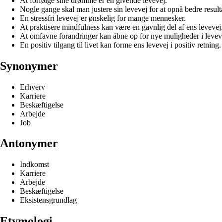
At forfølge sine drømme er en givende levevej.
Nogle gange skal man justere sin levevej for at opnå bedre resulta
En stressfri levevej er ønskelig for mange mennesker.
At praktisere mindfulness kan være en gavnlig del af ens levevej
At omfavne forandringer kan åbne op for nye muligheder i levev
En positiv tilgang til livet kan forme ens levevej i positiv retning.
Synonymer
Erhverv
Karriere
Beskæftigelse
Arbejde
Job
Antonymer
Indkomst
Karriere
Arbejde
Beskæftigelse
Eksistensgrundlag
Etymologi