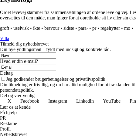
Ordet levevej stammer fra sammensætningen af ordene leve og vej. Leve be
oversættes til den måde, man følger for at opretholde sit liv eller sin ek
groft
•
uselvisk
•
ikte
•
bravour
•
sidste
•
para-
•
pr
•
regelrytter
•
mo
•
Villa
Tilmeld dig nyhedsbrevet
Din nye yndlingsmail – fyldt med indsigt og konkrete råd.
Hvad er din e-mail?
Deltag
Jeg godkender brugerbetingelser og privatlivspolitik.
Din tilmelding er frivillig, og du har altid mulighed for at trække den 
persondatapolitik.
Del og vær venlig
X
Facebook
Instagram
LinkedIn
YouTube
Pin
Lær os at kende
Få hjælp
PR
Reklame
Profil
Nyhedsbrevet