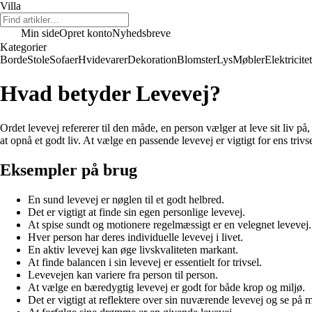
Villa
Min side
Opret konto
Nyhedsbreve
Kategorier
Borde
Stole
Sofaer
Hvidevarer
Dekoration
Blomster
Lys
Møbler
Elektricitet
Hvad betyder Levevej?
Ordet levevej refererer til den måde, en person vælger at leve sit liv på,
at opnå et godt liv. At vælge en passende levevej er vigtigt for ens trivs
Eksempler på brug
En sund levevej er nøglen til et godt helbred.
Det er vigtigt at finde sin egen personlige levevej.
At spise sundt og motionere regelmæssigt er en velegnet levevej.
Hver person har deres individuelle levevej i livet.
En aktiv levevej kan øge livskvaliteten markant.
At finde balancen i sin levevej er essentielt for trivsel.
Levevejen kan variere fra person til person.
At vælge en bæredygtig levevej er godt for både krop og miljø.
Det er vigtigt at reflektere over sin nuværende levevej og se på 