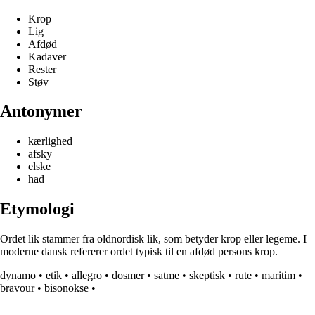
Krop
Lig
Afdød
Kadaver
Rester
Støv
Antonymer
kærlighed
afsky
elske
had
Etymologi
Ordet lik stammer fra oldnordisk lik, som betyder krop eller legeme. I
moderne dansk refererer ordet typisk til en afdød persons krop.
dynamo
•
etik
•
allegro
•
dosmer
•
satme
•
skeptisk
•
rute
•
maritim
•
bravour
•
bisonokse
•