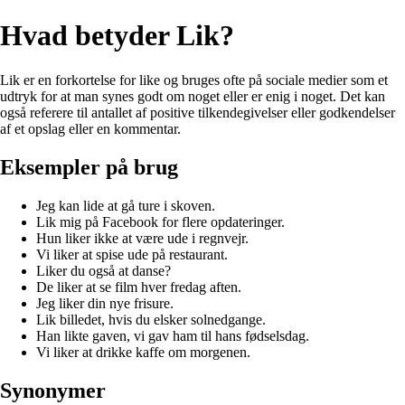
Hvad betyder Lik?
Lik er en forkortelse for like og bruges ofte på sociale medier som et
udtryk for at man synes godt om noget eller er enig i noget. Det kan
også referere til antallet af positive tilkendegivelser eller godkendelser
af et opslag eller en kommentar.
Eksempler på brug
Jeg kan lide at gå ture i skoven.
Lik mig på Facebook for flere opdateringer.
Hun liker ikke at være ude i regnvejr.
Vi liker at spise ude på restaurant.
Liker du også at danse?
De liker at se film hver fredag aften.
Jeg liker din nye frisure.
Lik billedet, hvis du elsker solnedgange.
Han likte gaven, vi gav ham til hans fødselsdag.
Vi liker at drikke kaffe om morgenen.
Synonymer