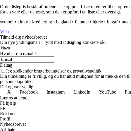
Ordet listepris består af ordene liste og pris. Liste refererer til en oprem
for en vare eller tjeneste, som den er opført i en liste eller oversigt.
symbol
•
kinky
•
kreditering
•
bagland
•
flamme
•
hjerte
•
hugaf
•
nuan
Villa
Tilmeld dig nyhedsbrevet
Din nye yndlingsmail – fyldt med indsigt og konkrete råd.
Hvad er din e-mail?
Deltag
Jeg godkender brugerbetingelser og privatlivspolitik.
Din tilmelding er frivillig, og du har altid mulighed for at trække den 
persondatapolitik.
Del og vær venlig
X
Facebook
Instagram
LinkedIn
YouTube
Pin
Lær os at kende
Få hjælp
PR
Reklame
Profil
Nyhedsbrevet
Affiliate