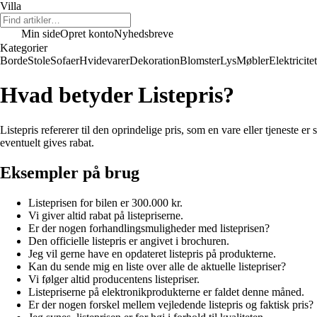
Villa
Min side
Opret konto
Nyhedsbreve
Kategorier
Borde
Stole
Sofaer
Hvidevarer
Dekoration
Blomster
Lys
Møbler
Elektricitet
Hvad betyder Listepris?
Listepris refererer til den oprindelige pris, som en vare eller tjeneste er 
eventuelt gives rabat.
Eksempler på brug
Listeprisen for bilen er 300.000 kr.
Vi giver altid rabat på listepriserne.
Er der nogen forhandlingsmuligheder med listeprisen?
Den officielle listepris er angivet i brochuren.
Jeg vil gerne have en opdateret listepris på produkterne.
Kan du sende mig en liste over alle de aktuelle listepriser?
Vi følger altid producentens listepriser.
Listepriserne på elektronikprodukterne er faldet denne måned.
Er der nogen forskel mellem vejledende listepris og faktisk pris?