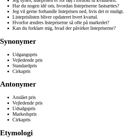
Jeg synes, listeprisen er for høj i forhold til kvaliteten.
Har du nogen idé om, hvordan listepriserne fastsættes?
Jeg vil gerne forhandle listeprisen ned, hvis det er muligt.
Listeprislisten bliver opdateret hvert kvartal.
Hvorfor ændres listepriserne så ofte på markedet?
Kan du forklare mig, hvad der påvirker listepriserne?
Synonymer
Udgangspris
Vejledende pris
Standardpris
Cirkapris
Antonymer
Anslået pris
Vejledende pris
Udsalgspris
Markedspris
Cirkapris
Etymologi