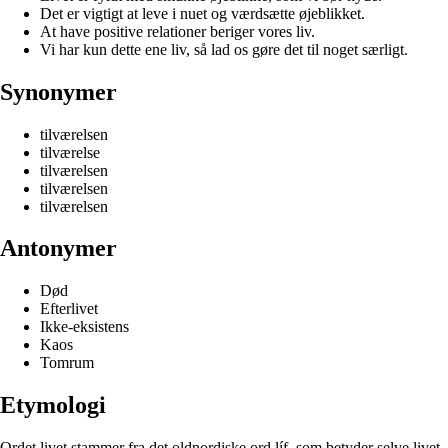
Det er vigtigt at leve i nuet og værdsætte øjeblikket.
At have positive relationer beriger vores liv.
Vi har kun dette ene liv, så lad os gøre det til noget særligt.
Synonymer
tilværelsen
tilværelse
tilværelsen
tilværelsen
tilværelsen
Antonymer
Død
Efterlivet
Ikke-eksistens
Kaos
Tomrum
Etymologi
Ordet livet stammer fra det oldnordiske ord líf, som betyder selve livet