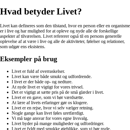
Hvad betyder Livet?
Livet kan defineres som den tilstand, hvor en person eller en organisme
er i live og har mulighed for at opleve og nyde alle de forskellige
aspekter af tilværelsen. Livet refererer også til en persons generelle
oplevelse af at være i live og alle de aktiviteter, følelser og relationer,
som udgør ens eksistens.
Eksempler på brug
Livet er fuld af overraskelser.
Livet kan være både smukt og udfordrende.
I livet er der både op- og nedture.
At nyde livet er vigtigt for vores trivsel.
Det er vigtigt at sætte pris på de små glæder i livet.
Livet er en gave, som vi bør værdsætte.
At lære af livets erfaringer gør os klogere.
Livet er en rejse, hvor vi selv vælger retning.
Nogle gange kan livet føles uretfærdigt.
Vi må tage ansvar for vores egne livsvalg.
Livet byder på mange muligheder og udfordringer.
Livet er fyldt med smukke øjeblikke, som vi bør nyde.