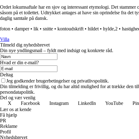
Ordet lokumsaftale har en sjov og interessant etymologi. Det stammer op
såsom på et toilettet. Udtrykket antages at have sin oprindelse fra det 
daglig samtale på dansk.
foton
•
damper
•
lik
•
snitte
•
kontoudskrift
•
hildet
•
hylde,2
•
hastighe
Villa
Tilmeld dig nyhedsbrevet
Din nye yndlingsmail – fyldt med indsigt og konkrete råd.
Hvad er din e-mail?
Deltag
Jeg godkender brugerbetingelser og privatlivspolitik.
Din tilmelding er frivillig, og du har altid mulighed for at trække den 
persondatapolitik.
Del og vær venlig
X
Facebook
Instagram
LinkedIn
YouTube
Pin
Lær os at kende
Få hjælp
PR
Reklame
Profil
Nyhedsbrevet