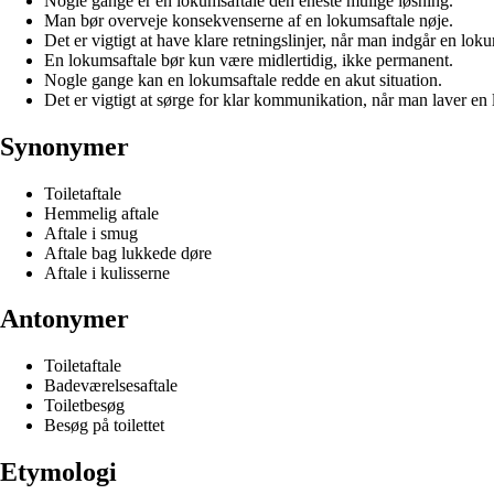
Nogle gange er en lokumsaftale den eneste mulige løsning.
Man bør overveje konsekvenserne af en lokumsaftale nøje.
Det er vigtigt at have klare retningslinjer, når man indgår en loku
En lokumsaftale bør kun være midlertidig, ikke permanent.
Nogle gange kan en lokumsaftale redde en akut situation.
Det er vigtigt at sørge for klar kommunikation, når man laver en
Synonymer
Toiletaftale
Hemmelig aftale
Aftale i smug
Aftale bag lukkede døre
Aftale i kulisserne
Antonymer
Toiletaftale
Badeværelsesaftale
Toiletbesøg
Besøg på toilettet
Etymologi