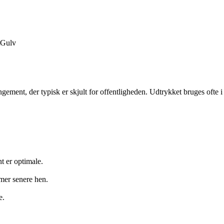
Gulv
rrangement, der typisk er skjult for offentligheden. Udtrykket bruges of
t er optimale.
emer senere hen.
e.