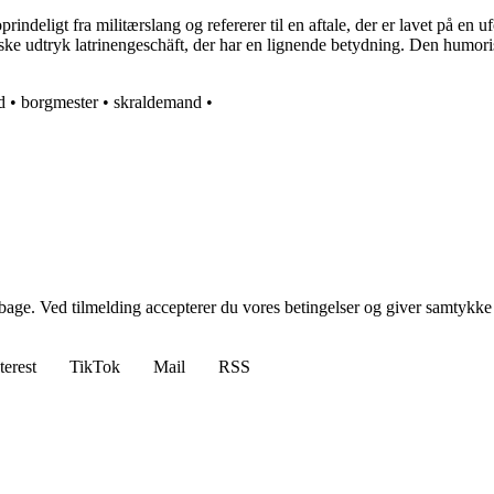
rindeligt fra militærslang og refererer til en aftale, der er lavet på e
tyske udtryk latrinengeschäft, der har en lignende betydning. Den humori
d
•
borgmester
•
skraldemand
•
tilbage. Ved tilmelding accepterer du vores betingelser og giver samtykke
terest
TikTok
Mail
RSS