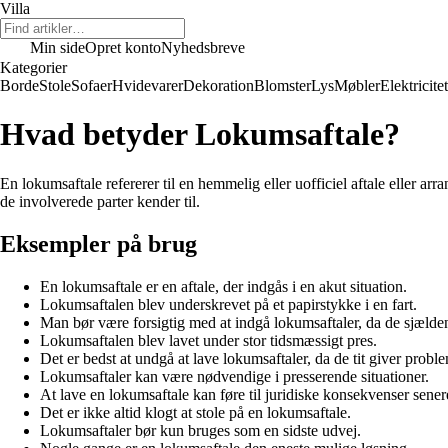
Villa
Min side
Opret konto
Nyhedsbreve
Kategorier
Borde
Stole
Sofaer
Hvidevarer
Dekoration
Blomster
Lys
Møbler
Elektricitet
Hvad betyder Lokumsaftale?
En lokumsaftale refererer til en hemmelig eller uofficiel aftale eller a
de involverede parter kender til.
Eksempler på brug
En lokumsaftale er en aftale, der indgås i en akut situation.
Lokumsaftalen blev underskrevet på et papirstykke i en fart.
Man bør være forsigtig med at indgå lokumsaftaler, da de sjælden
Lokumsaftalen blev lavet under stor tidsmæssigt pres.
Det er bedst at undgå at lave lokumsaftaler, da de tit giver probl
Lokumsaftaler kan være nødvendige i presserende situationer.
At lave en lokumsaftale kan føre til juridiske konsekvenser sener
Det er ikke altid klogt at stole på en lokumsaftale.
Lokumsaftaler bør kun bruges som en sidste udvej.