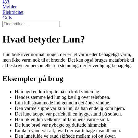
Lys
Møbler
Elektricitet
Gulv
Hvad betyder Lun?
Lun beskriver normalt noget, der er let varm eller behageligt varm,
men ikke varm nok til at brænde. Det kan også bruges metaforisk til
at beskrive en person eller en stemning, der er venlig og behagelig.
Eksempler på brug
Han nød en lun kop te på en kold vinterdag.
Hendes stemme lød lun og kærlig over telefonen.
Lun luft strømmede ind gennem det åbne vindue.
Den varme suppe var kun lun, da han endelig kom hjem.
Det lune tæppe var perfekt til en hyggestund på sofaen.
Han fik en lun velkomst af familiens varme smil.
De lune brød var nybagte og duftede himmelsk.
Lunken vand var alt, hvad der var tilbage i vandhanen.
Den lunefulde vejrgud skiftede mellem sol og skyer.