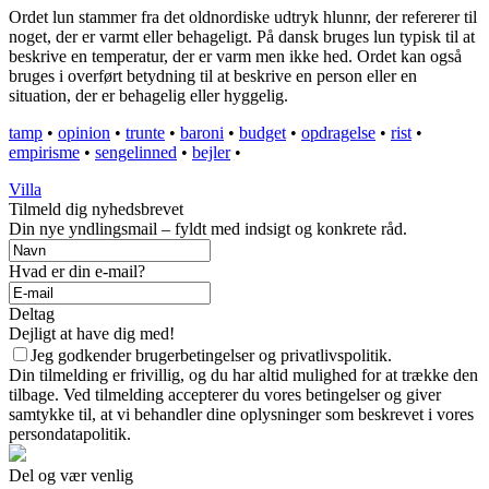
Ordet lun stammer fra det oldnordiske udtryk hlunnr, der refererer til
noget, der er varmt eller behageligt. På dansk bruges lun typisk til at
beskrive en temperatur, der er varm men ikke hed. Ordet kan også
bruges i overført betydning til at beskrive en person eller en
situation, der er behagelig eller hyggelig.
tamp
•
opinion
•
trunte
•
baroni
•
budget
•
opdragelse
•
rist
•
empirisme
•
sengelinned
•
bejler
•
Villa
Tilmeld dig nyhedsbrevet
Din nye yndlingsmail – fyldt med indsigt og konkrete råd.
Hvad er din e-mail?
Deltag
Dejligt at have dig med!
Jeg godkender brugerbetingelser og privatlivspolitik.
Din tilmelding er frivillig, og du har altid mulighed for at trække den
tilbage. Ved tilmelding accepterer du vores betingelser og giver
samtykke til, at vi behandler dine oplysninger som beskrevet i vores
persondatapolitik.
Del og vær venlig