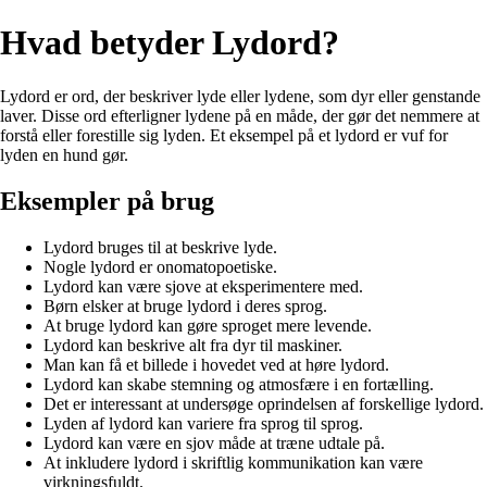
Hvad betyder Lydord?
Lydord er ord, der beskriver lyde eller lydene, som dyr eller genstande
laver. Disse ord efterligner lydene på en måde, der gør det nemmere at
forstå eller forestille sig lyden. Et eksempel på et lydord er vuf for
lyden en hund gør.
Eksempler på brug
Lydord bruges til at beskrive lyde.
Nogle lydord er onomatopoetiske.
Lydord kan være sjove at eksperimentere med.
Børn elsker at bruge lydord i deres sprog.
At bruge lydord kan gøre sproget mere levende.
Lydord kan beskrive alt fra dyr til maskiner.
Man kan få et billede i hovedet ved at høre lydord.
Lydord kan skabe stemning og atmosfære i en fortælling.
Det er interessant at undersøge oprindelsen af forskellige lydord.
Lyden af lydord kan variere fra sprog til sprog.
Lydord kan være en sjov måde at træne udtale på.
At inkludere lydord i skriftlig kommunikation kan være
virkningsfuldt.