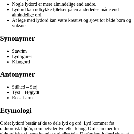
Nogle lydord er mere almindelige end andre.
Lydord kan udtrykke følelser på en anderledes måde end
almindelige ord.
At lege med lydord kan være kreativt og sjovt for både børn og
voksne.
Synonymer
Stavrim
Lydfigurer
Klangord
Antonymer
Stilhed – Støj
Tyst – Højlydt
Ro – Larm
Etymologi
Ordet lydord består af de to dele lyd og ord. Lyd kommer fra
oldnordisk hljóðr, som betyder lyd eller klang. Ord stammer fra
oldnordisk orð, som betyder ord eller tale. Derfor kan lydord siges at