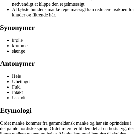
nødvendigt at klippe den regelmæssigt.
At børste hundens manke regelmæssigt kan reducere risikoen for
knuder og filtrende hår.
Synonymer
krølle
krumme
slænge
Antonymer
Hele
Ubetinget
Fuld
Intakt
Uskadt
Etymologi
Ordet manke kommer fra gammeldansk manke og har sin oprindelse i
det gamle nordiske sprog. Ordet refererer til den del af en hests ryg, der
ligger mellem manen og halen. Manke kan også henvise til skulder