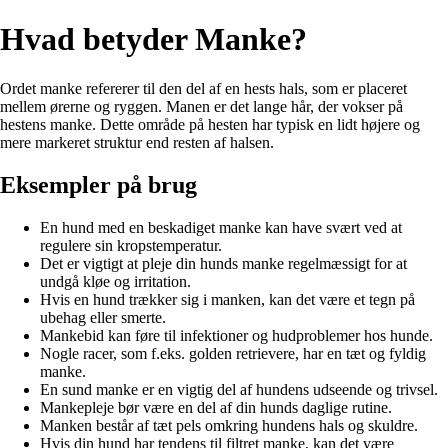
Hvad betyder Manke?
Ordet manke refererer til den del af en hests hals, som er placeret
mellem ørerne og ryggen. Manen er det lange hår, der vokser på
hestens manke. Dette område på hesten har typisk en lidt højere og
mere markeret struktur end resten af halsen.
Eksempler på brug
En hund med en beskadiget manke kan have svært ved at
regulere sin kropstemperatur.
Det er vigtigt at pleje din hunds manke regelmæssigt for at
undgå kløe og irritation.
Hvis en hund trækker sig i manken, kan det være et tegn på
ubehag eller smerte.
Mankebid kan føre til infektioner og hudproblemer hos hunde.
Nogle racer, som f.eks. golden retrievere, har en tæt og fyldig
manke.
En sund manke er en vigtig del af hundens udseende og trivsel.
Mankepleje bør være en del af din hunds daglige rutine.
Manken består af tæt pels omkring hundens hals og skuldre.
Hvis din hund har tendens til filtret manke, kan det være