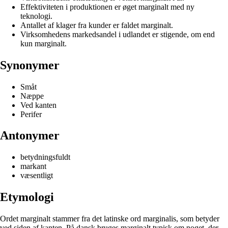
Effektiviteten i produktionen er øget marginalt med ny
teknologi.
Antallet af klager fra kunder er faldet marginalt.
Virksomhedens markedsandel i udlandet er stigende, om end
kun marginalt.
Synonymer
Småt
Næppe
Ved kanten
Perifer
Antonymer
betydningsfuldt
markant
væsentligt
Etymologi
Ordet marginalt stammer fra det latinske ord marginalis, som betyder
ved siden af kanten. På dansk bruges marginalt typisk om noget, der