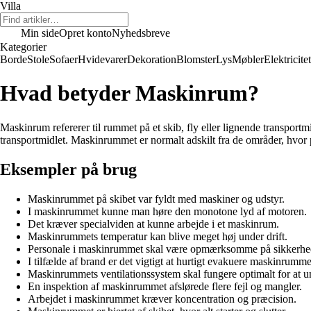
Villa
Min side
Opret konto
Nyhedsbreve
Kategorier
Borde
Stole
Sofaer
Hvidevarer
Dekoration
Blomster
Lys
Møbler
Elektricitet
Hvad betyder Maskinrum?
Maskinrum refererer til rummet på et skib, fly eller lignende transport
transportmidlet. Maskinrummet er normalt adskilt fra de områder, hvor p
Eksempler på brug
Maskinrummet på skibet var fyldt med maskiner og udstyr.
I maskinrummet kunne man høre den monotone lyd af motoren.
Det kræver specialviden at kunne arbejde i et maskinrum.
Maskinrummets temperatur kan blive meget høj under drift.
Personale i maskinrummet skal være opmærksomme på sikkerhe
I tilfælde af brand er det vigtigt at hurtigt evakuere maskinrumme
Maskinrummets ventilationssystem skal fungere optimalt for at 
En inspektion af maskinrummet afslørede flere fejl og mangler.
Arbejdet i maskinrummet kræver koncentration og præcision.