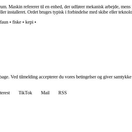
 Maskin refererer til en enhed, der udfører mekanisk arbejde, mens ru
er installeret. Ordet bruges typisk i forbindelse med skibe eller teknolog
faun
•
fiske
•
kepi
•
tilbage. Ved tilmelding accepterer du vores betingelser og giver samtykke
terest
TikTok
Mail
RSS