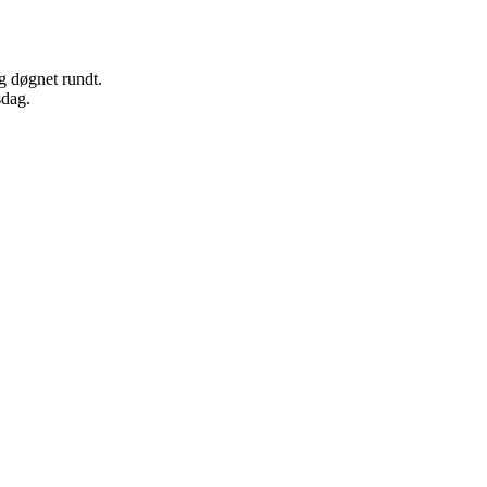
g døgnet rundt.
sdag.