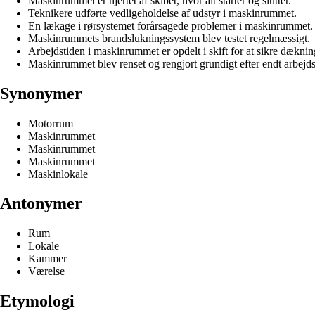
Maskinrummet er hjertet af skibet, hvor alt starter og slutter.
Teknikere udførte vedligeholdelse af udstyr i maskinrummet.
En lækage i rørsystemet forårsagede problemer i maskinrummet.
Maskinrummets brandslukningssystem blev testet regelmæssigt.
Arbejdstiden i maskinrummet er opdelt i skift for at sikre dæknin
Maskinrummet blev renset og rengjort grundigt efter endt arbejd
Synonymer
Motorrum
Maskinrummet
Maskinrummet
Maskinrummet
Maskinlokale
Antonymer
Rum
Lokale
Kammer
Værelse
Etymologi