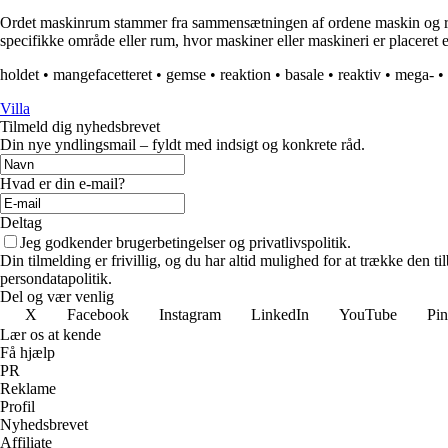
Ordet maskinrum stammer fra sammensætningen af ordene maskin og rum.
specifikke område eller rum, hvor maskiner eller maskineri er placeret ell
holdet
•
mangefacetteret
•
gemse
•
reaktion
•
basale
•
reaktiv
•
mega-
•
Villa
Tilmeld dig nyhedsbrevet
Din nye yndlingsmail – fyldt med indsigt og konkrete råd.
Hvad er din e-mail?
Deltag
Jeg godkender brugerbetingelser og privatlivspolitik.
Din tilmelding er frivillig, og du har altid mulighed for at trække den 
persondatapolitik.
Del og vær venlig
X
Facebook
Instagram
LinkedIn
YouTube
Pin
Lær os at kende
Få hjælp
PR
Reklame
Profil
Nyhedsbrevet
Affiliate