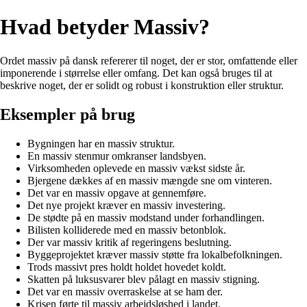
Hvad betyder Massiv?
Ordet massiv på dansk refererer til noget, der er stor, omfattende eller
imponerende i størrelse eller omfang. Det kan også bruges til at
beskrive noget, der er solidt og robust i konstruktion eller struktur.
Eksempler på brug
Bygningen har en massiv struktur.
En massiv stenmur omkranser landsbyen.
Virksomheden oplevede en massiv vækst sidste år.
Bjergene dækkes af en massiv mængde sne om vinteren.
Det var en massiv opgave at gennemføre.
Det nye projekt kræver en massiv investering.
De stødte på en massiv modstand under forhandlingen.
Bilisten kolliderede med en massiv betonblok.
Der var massiv kritik af regeringens beslutning.
Byggeprojektet kræver massiv støtte fra lokalbefolkningen.
Trods massivt pres holdt holdet hovedet koldt.
Skatten på luksusvarer blev pålagt en massiv stigning.
Det var en massiv overraskelse at se ham der.
Krisen førte til massiv arbejdsløshed i landet.