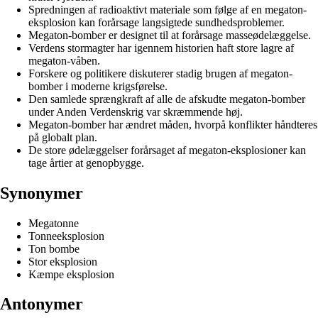
Spredningen af radioaktivt materiale som følge af en megaton-
eksplosion kan forårsage langsigtede sundhedsproblemer.
Megaton-bomber er designet til at forårsage masseødelæggelse.
Verdens stormagter har igennem historien haft store lagre af
megaton-våben.
Forskere og politikere diskuterer stadig brugen af megaton-
bomber i moderne krigsførelse.
Den samlede sprængkraft af alle de afskudte megaton-bomber
under Anden Verdenskrig var skræmmende høj.
Megaton-bomber har ændret måden, hvorpå konflikter håndteres
på globalt plan.
De store ødelæggelser forårsaget af megaton-eksplosioner kan
tage årtier at genopbygge.
Synonymer
Megatonne
Tonneeksplosion
Ton bombe
Stor eksplosion
Kæmpe eksplosion
Antonymer