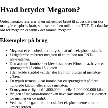
Hvad betyder Megaton?
Ordet megaton refererer til en måleenhed brugt til at beskrive en stor
mængde eksplosiv kraft, som svarer til en million ton TNT. Det danske
ord for megaton er faktisk det samme: megaton.
Eksempler på brug
Megaton er en enhed, der bruges til at måle eksplosionskraft.
I krigsførelse refererer megaton til en million ton TNT-
ækvivalenter.
Den atomare bombe, der blev kastet over Hiroshima, havde en
sprængkraft på cirka 15 kiloton.
I den kolde krigstid var der stor frygt for brugen af megaton-
våben.
En typisk termonuklear bombe har en sprængkraft på flere
hundrede kiloton eller endda megaton.
Et megaton er lig med 1.000.000 ton eller 1.000.000.000 kilo.
Brugen af megaton-bomber kan have katastrofale konsekvenser
for mennesker og miljø.
Ved test af megaton-bomber skaber eksplosionerne enorme
krater i jorden.