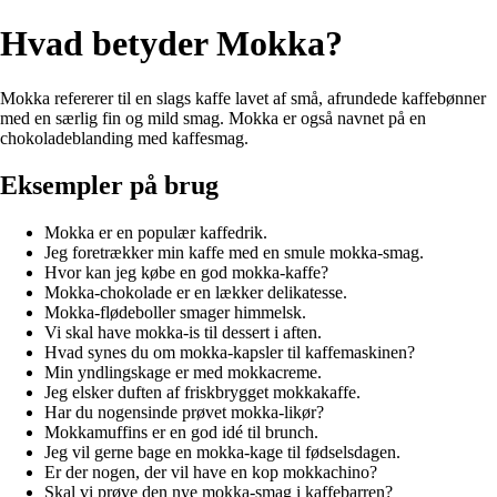
Hvad betyder Mokka?
Mokka refererer til en slags kaffe lavet af små, afrundede kaffebønner
med en særlig fin og mild smag. Mokka er også navnet på en
chokoladeblanding med kaffesmag.
Eksempler på brug
Mokka er en populær kaffedrik.
Jeg foretrækker min kaffe med en smule mokka-smag.
Hvor kan jeg købe en god mokka-kaffe?
Mokka-chokolade er en lækker delikatesse.
Mokka-flødeboller smager himmelsk.
Vi skal have mokka-is til dessert i aften.
Hvad synes du om mokka-kapsler til kaffemaskinen?
Min yndlingskage er med mokkacreme.
Jeg elsker duften af friskbrygget mokkakaffe.
Har du nogensinde prøvet mokka-likør?
Mokkamuffins er en god idé til brunch.
Jeg vil gerne bage en mokka-kage til fødselsdagen.
Er der nogen, der vil have en kop mokkachino?
Skal vi prøve den nye mokka-smag i kaffebarren?