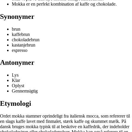
Mokka er en perfekt kombination af kaffe og chokolade.
Synonymer
brun
kaffebrun
chokoladebrun
kastanjebrun
espresso
Antonymer
Lys
Klar
Oplyst
Gennemsigtig
Etymologi
Ordet mokka stammer oprindeligt fra italiensk mocca, som refererer til
en slags kaffe lavet med finmalet, stærk kaffe og skummet mælk. På
dansk bruges mokka typisk til at beskrive en kaffedrik, der indeholder
chokoladesirup eller chokoladepulver. Mokka kan også referere til en