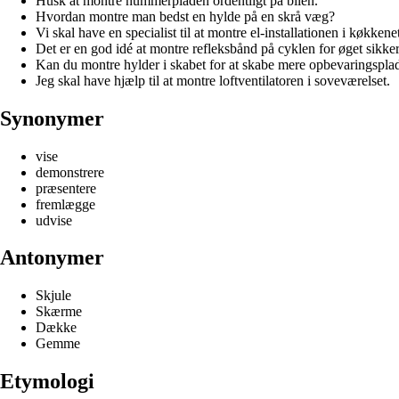
Husk at montre nummerpladen ordentligt på bilen.
Hvordan montre man bedst en hylde på en skrå væg?
Vi skal have en specialist til at montre el-installationen i køkkene
Det er en god idé at montre refleksbånd på cyklen for øget sikke
Kan du montre hylder i skabet for at skabe mere opbevaringspla
Jeg skal have hjælp til at montre loftventilatoren i soveværelset.
Synonymer
vise
demonstrere
præsentere
fremlægge
udvise
Antonymer
Skjule
Skærme
Dække
Gemme
Etymologi