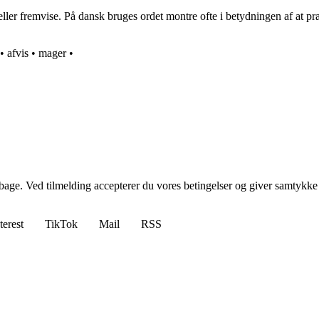
eller fremvise. På dansk bruges ordet montre ofte i betydningen af at p
•
afvis
•
mager
•
tilbage. Ved tilmelding accepterer du vores betingelser og giver samtykke
terest
TikTok
Mail
RSS