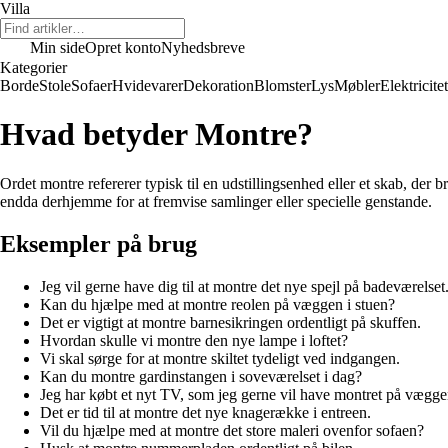
Villa
Min side
Opret konto
Nyhedsbreve
Kategorier
Borde
Stole
Sofaer
Hvidevarer
Dekoration
Blomster
Lys
Møbler
Elektricitet
Hvad betyder Montre?
Ordet montre refererer typisk til en udstillingsenhed eller et skab, der b
endda derhjemme for at fremvise samlinger eller specielle genstande.
Eksempler på brug
Jeg vil gerne have dig til at montre det nye spejl på badeværelset
Kan du hjælpe med at montre reolen på væggen i stuen?
Det er vigtigt at montre barnesikringen ordentligt på skuffen.
Hvordan skulle vi montre den nye lampe i loftet?
Vi skal sørge for at montre skiltet tydeligt ved indgangen.
Kan du montre gardinstangen i soveværelset i dag?
Jeg har købt et nyt TV, som jeg gerne vil have montret på vægge
Det er tid til at montre det nye knagerække i entreen.
Vil du hjælpe med at montre det store maleri ovenfor sofaen?