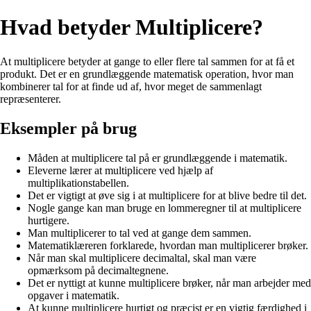
Hvad betyder Multiplicere?
At multiplicere betyder at gange to eller flere tal sammen for at få et
produkt. Det er en grundlæggende matematisk operation, hvor man
kombinerer tal for at finde ud af, hvor meget de sammenlagt
repræsenterer.
Eksempler på brug
Måden at multiplicere tal på er grundlæggende i matematik.
Eleverne lærer at multiplicere ved hjælp af
multiplikationstabellen.
Det er vigtigt at øve sig i at multiplicere for at blive bedre til det.
Nogle gange kan man bruge en lommeregner til at multiplicere
hurtigere.
Man multiplicerer to tal ved at gange dem sammen.
Matematiklæreren forklarede, hvordan man multiplicerer brøker.
Når man skal multiplicere decimaltal, skal man være
opmærksom på decimaltegnene.
Det er nyttigt at kunne multiplicere brøker, når man arbejder med
opgaver i matematik.
At kunne multiplicere hurtigt og præcist er en vigtig færdighed i