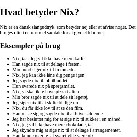
Hvad betyder Nix?
Nix er en dansk slangudtryk, som betyder nej eller at afvise noget. Det
bruges ofte i en uformel samtale for at give et klart nej.
Eksempler på brug
Nix, tak. Jeg vil ikke have mere kaffe.
Han sagde nix til at deltage i festen.
Min hund siger nix til fremmede.
Nix, jeg kan ikke låne dig penge igen.
Jeg sagde nix til jobtilbuddet.
Hun svarede nix på spørgsmålet.
Nix, vi skal ikke have pizza i aften.
Min bror sagde nix til at dele sit legetøj.
Jeg siger nix til at skifte bil lige nu.
Nix, du får ikke lov til at se den film.
Han rejste sig og sagde nix til at blive siddende.
Jeg har besluttet mig for at sige nix til sukker i en måned.
Nix, jeg vil ikke have mere chokolade, tak.
Jeg skyndte mig at sige nix til at deltage i arrangementet.
Han kunne mærke, at svaret ville være nix.