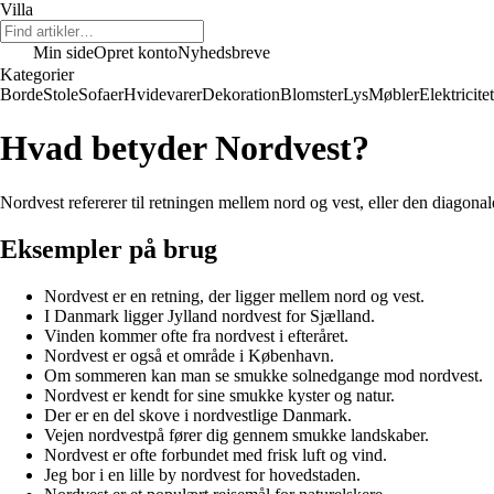
Villa
Min side
Opret konto
Nyhedsbreve
Kategorier
Borde
Stole
Sofaer
Hvidevarer
Dekoration
Blomster
Lys
Møbler
Elektricitet
Hvad betyder Nordvest?
Nordvest refererer til retningen mellem nord og vest, eller den diagonal
Eksempler på brug
Nordvest er en retning, der ligger mellem nord og vest.
I Danmark ligger Jylland nordvest for Sjælland.
Vinden kommer ofte fra nordvest i efteråret.
Nordvest er også et område i København.
Om sommeren kan man se smukke solnedgange mod nordvest.
Nordvest er kendt for sine smukke kyster og natur.
Der er en del skove i nordvestlige Danmark.
Vejen nordvestpå fører dig gennem smukke landskaber.
Nordvest er ofte forbundet med frisk luft og vind.
Jeg bor i en lille by nordvest for hovedstaden.