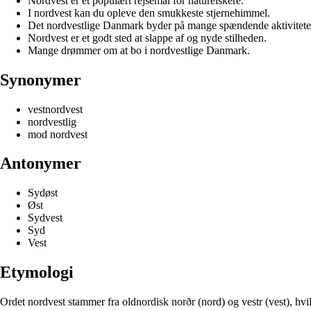
Nordvest er et populært rejsemål for naturelskere.
I nordvest kan du opleve den smukkeste stjernehimmel.
Det nordvestlige Danmark byder på mange spændende aktivitete
Nordvest er et godt sted at slappe af og nyde stilheden.
Mange drømmer om at bo i nordvestlige Danmark.
Synonymer
vestnordvest
nordvestlig
mod nordvest
Antonymer
Sydøst
Øst
Sydvest
Syd
Vest
Etymologi
Ordet nordvest stammer fra oldnordisk norðr (nord) og vestr (vest), hv