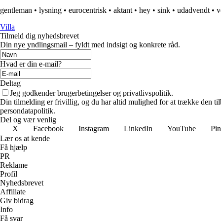
gentleman
•
lysning
•
eurocentrisk
•
aktant
•
hey
•
sink
•
udadvendt
•
v
Villa
Tilmeld dig nyhedsbrevet
Din nye yndlingsmail – fyldt med indsigt og konkrete råd.
Hvad er din e-mail?
Deltag
Jeg godkender brugerbetingelser og privatlivspolitik.
Din tilmelding er frivillig, og du har altid mulighed for at trække den 
persondatapolitik.
Del og vær venlig
X
Facebook
Instagram
LinkedIn
YouTube
Pin
Lær os at kende
Få hjælp
PR
Reklame
Profil
Nyhedsbrevet
Affiliate
Giv bidrag
Info
Få svar