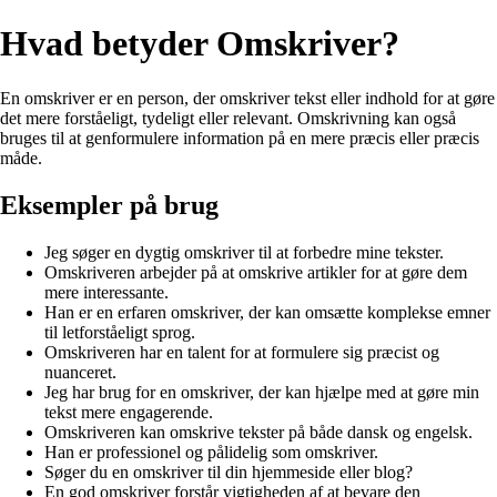
Hvad betyder Omskriver?
En omskriver er en person, der omskriver tekst eller indhold for at gøre
det mere forståeligt, tydeligt eller relevant. Omskrivning kan også
bruges til at genformulere information på en mere præcis eller præcis
måde.
Eksempler på brug
Jeg søger en dygtig omskriver til at forbedre mine tekster.
Omskriveren arbejder på at omskrive artikler for at gøre dem
mere interessante.
Han er en erfaren omskriver, der kan omsætte komplekse emner
til letforståeligt sprog.
Omskriveren har en talent for at formulere sig præcist og
nuanceret.
Jeg har brug for en omskriver, der kan hjælpe med at gøre min
tekst mere engagerende.
Omskriveren kan omskrive tekster på både dansk og engelsk.
Han er professionel og pålidelig som omskriver.
Søger du en omskriver til din hjemmeside eller blog?
En god omskriver forstår vigtigheden af at bevare den