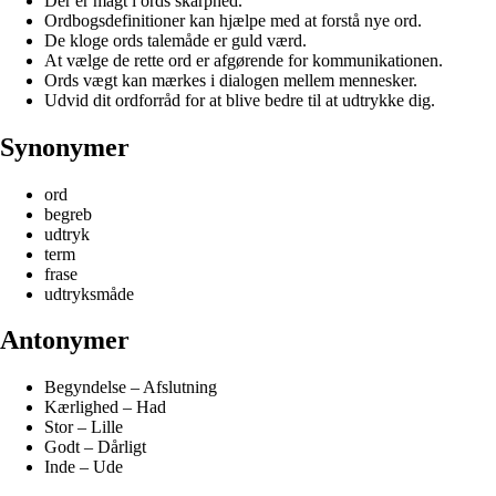
Der er magt i ords skarphed.
Ordbogsdefinitioner kan hjælpe med at forstå nye ord.
De kloge ords talemåde er guld værd.
At vælge de rette ord er afgørende for kommunikationen.
Ords vægt kan mærkes i dialogen mellem mennesker.
Udvid dit ordforråd for at blive bedre til at udtrykke dig.
Synonymer
ord
begreb
udtryk
term
frase
udtryksmåde
Antonymer
Begyndelse – Afslutning
Kærlighed – Had
Stor – Lille
Godt – Dårligt
Inde – Ude