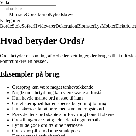
Villa
Min side
Opret konto
Nyhedsbreve
Kategorier
Borde
Stole
Sofaer
Hvidevarer
Dekoration
Blomster
Lys
Møbler
Elektricitet
Hvad betyder Ords?
Ords betyder en samling af ord eller sætninger, der bruges til at udtryk
kommunikere en besked.
Eksempler på brug
Ordsprog kan være meget tankevækkende.
Nogle ords betydning kan være svære at forstå.
Hun havde mange ord at sige til ham.
Ordet kærlighed har en speciel betydning for mig.
Hun skrev et langt brev med sine inderligste ord.
Præsidentens ord skabte stor forvirring blandt folkene.
Ordstillingen er vigtig i den danske grammatik.
Lyt til de gode ord fra dine nærmeste.
Ords samspil kan danne smuk poesi.