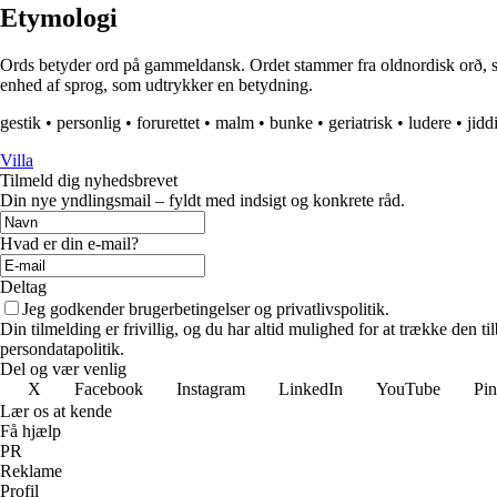
Etymologi
Ords betyder ord på gammeldansk. Ordet stammer fra oldnordisk orð, som 
enhed af sprog, som udtrykker en betydning.
gestik
•
personlig
•
forurettet
•
malm
•
bunke
•
geriatrisk
•
ludere
•
jidd
Villa
Tilmeld dig nyhedsbrevet
Din nye yndlingsmail – fyldt med indsigt og konkrete råd.
Hvad er din e-mail?
Deltag
Jeg godkender brugerbetingelser og privatlivspolitik.
Din tilmelding er frivillig, og du har altid mulighed for at trække den 
persondatapolitik.
Del og vær venlig
X
Facebook
Instagram
LinkedIn
YouTube
Pin
Lær os at kende
Få hjælp
PR
Reklame
Profil