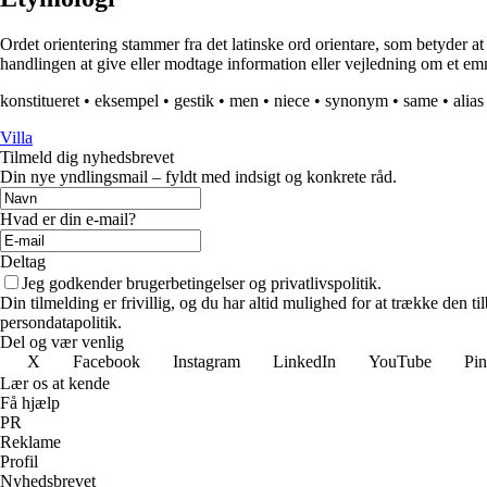
Ordet orientering stammer fra det latinske ord orientare, som betyder at 
handlingen at give eller modtage information eller vejledning om et emne
konstitueret
•
eksempel
•
gestik
•
men
•
niece
•
synonym
•
same
•
alias
Villa
Tilmeld dig nyhedsbrevet
Din nye yndlingsmail – fyldt med indsigt og konkrete råd.
Hvad er din e-mail?
Deltag
Jeg godkender brugerbetingelser og privatlivspolitik.
Din tilmelding er frivillig, og du har altid mulighed for at trække den 
persondatapolitik.
Del og vær venlig
X
Facebook
Instagram
LinkedIn
YouTube
Pin
Lær os at kende
Få hjælp
PR
Reklame
Profil
Nyhedsbrevet