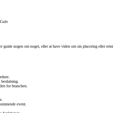
Gulv
ler guide nogen om noget, eller at have viden om sin placering eller ret
edure.
 beslutning.
nden for branchen.
v.
s kommende event.