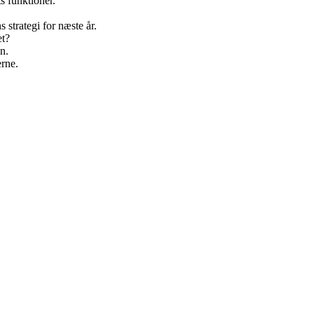
s funktioner.
 strategi for næste år.
et?
en.
erne.