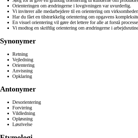
Sørg for at give en grundig orientering til kunderne om produktet
Orienteringen om ændringerne i lovgivningen var uvurderlig.
Vi inviterer alle medarbejdere til en orientering om virksomhedens
Har du fået en tilstrækkelig orientering om opgavens kompleksit
En visuel orientering vil gøre det lettere for alle at forstå process
Vi modtog en skriftlig orientering om ændringerne i arbejdsrutin
Synonymer
Retning
Vejledning
Orientering
Anvisning
Opklaring
Antonymer
Desorientering
Forvirring
Vildledning
Opløsning
Løsrivelse
Etymologi