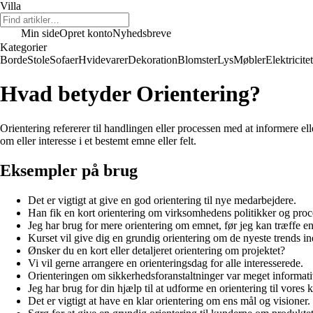
Villa
Min side
Opret konto
Nyhedsbreve
Kategorier
Borde
Stole
Sofaer
Hvidevarer
Dekoration
Blomster
Lys
Møbler
Elektricitet
Hvad betyder Orientering?
Orientering refererer til handlingen eller processen med at informere el
om eller interesse i et bestemt emne eller felt.
Eksempler på brug
Det er vigtigt at give en god orientering til nye medarbejdere.
Han fik en kort orientering om virksomhedens politikker og proc
Jeg har brug for mere orientering om emnet, før jeg kan træffe en
Kurset vil give dig en grundig orientering om de nyeste trends i
Ønsker du en kort eller detaljeret orientering om projektet?
Vi vil gerne arrangere en orienteringsdag for alle interesserede.
Orienteringen om sikkerhedsforanstaltninger var meget informati
Jeg har brug for din hjælp til at udforme en orientering til vore
Det er vigtigt at have en klar orientering om ens mål og visioner.