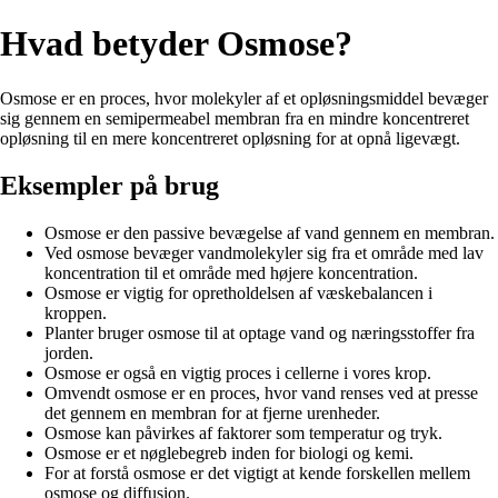
Hvad betyder Osmose?
Osmose er en proces, hvor molekyler af et opløsningsmiddel bevæger
sig gennem en semipermeabel membran fra en mindre koncentreret
opløsning til en mere koncentreret opløsning for at opnå ligevægt.
Eksempler på brug
Osmose er den passive bevægelse af vand gennem en membran.
Ved osmose bevæger vandmolekyler sig fra et område med lav
koncentration til et område med højere koncentration.
Osmose er vigtig for opretholdelsen af væskebalancen i
kroppen.
Planter bruger osmose til at optage vand og næringsstoffer fra
jorden.
Osmose er også en vigtig proces i cellerne i vores krop.
Omvendt osmose er en proces, hvor vand renses ved at presse
det gennem en membran for at fjerne urenheder.
Osmose kan påvirkes af faktorer som temperatur og tryk.
Osmose er et nøglebegreb inden for biologi og kemi.
For at forstå osmose er det vigtigt at kende forskellen mellem
osmose og diffusion.