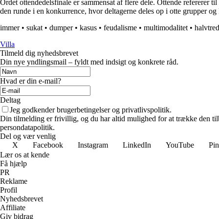
Ordet ottendedelsfinale er sammensat af flere dele. Ottende refererer til
den runde i en konkurrence, hvor deltagerne deles op i otte grupper og 
immer
•
sukat
•
dumper
•
kasus
•
feudalisme
•
multimodalitet
•
halvtre
Villa
Tilmeld dig nyhedsbrevet
Din nye yndlingsmail – fyldt med indsigt og konkrete råd.
Hvad er din e-mail?
Deltag
Jeg godkender brugerbetingelser og privatlivspolitik.
Din tilmelding er frivillig, og du har altid mulighed for at trække den 
persondatapolitik.
Del og vær venlig
X
Facebook
Instagram
LinkedIn
YouTube
Pin
Lær os at kende
Få hjælp
PR
Reklame
Profil
Nyhedsbrevet
Affiliate
Giv bidrag