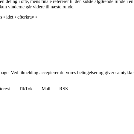
 en deling i otte, mens finale refererer til den sidste afgørende runde i
kun vinderne går videre til næste runde.
ds
•
idet
•
efterkrav
•
tilbage. Ved tilmelding accepterer du vores betingelser og giver samtykke
terest
TikTok
Mail
RSS