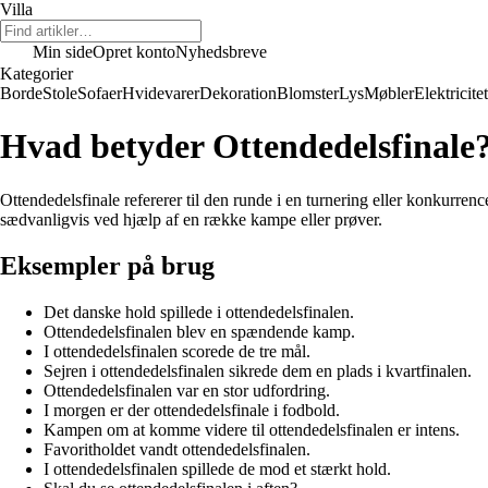
Villa
Min side
Opret konto
Nyhedsbreve
Kategorier
Borde
Stole
Sofaer
Hvidevarer
Dekoration
Blomster
Lys
Møbler
Elektricitet
Hvad betyder Ottendedelsfinale
Ottendedelsfinale refererer til den runde i en turnering eller konkurren
sædvanligvis ved hjælp af en række kampe eller prøver.
Eksempler på brug
Det danske hold spillede i ottendedelsfinalen.
Ottendedelsfinalen blev en spændende kamp.
I ottendedelsfinalen scorede de tre mål.
Sejren i ottendedelsfinalen sikrede dem en plads i kvartfinalen.
Ottendedelsfinalen var en stor udfordring.
I morgen er der ottendedelsfinale i fodbold.
Kampen om at komme videre til ottendedelsfinalen er intens.
Favoritholdet vandt ottendedelsfinalen.
I ottendedelsfinalen spillede de mod et stærkt hold.