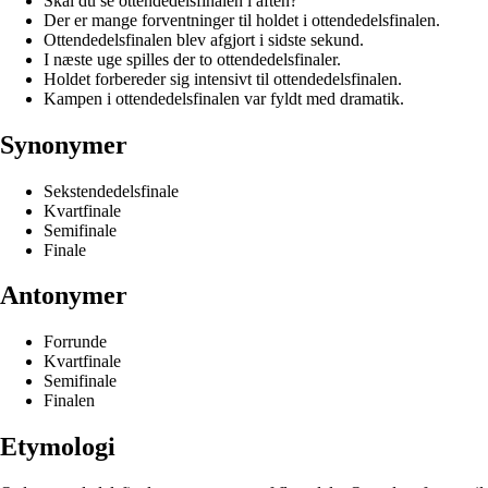
Skal du se ottendedelsfinalen i aften?
Der er mange forventninger til holdet i ottendedelsfinalen.
Ottendedelsfinalen blev afgjort i sidste sekund.
I næste uge spilles der to ottendedelsfinaler.
Holdet forbereder sig intensivt til ottendedelsfinalen.
Kampen i ottendedelsfinalen var fyldt med dramatik.
Synonymer
Sekstendedelsfinale
Kvartfinale
Semifinale
Finale
Antonymer
Forrunde
Kvartfinale
Semifinale
Finalen
Etymologi