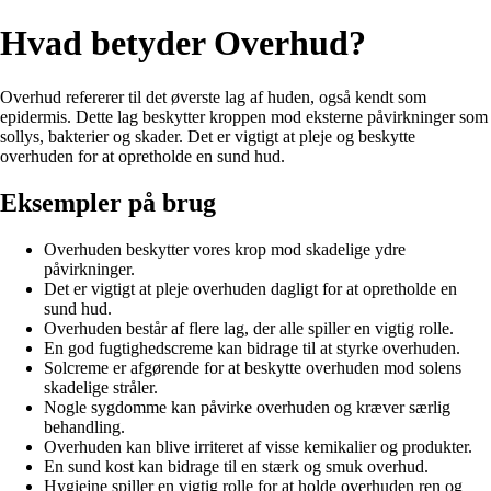
Hvad betyder Overhud?
Overhud refererer til det øverste lag af huden, også kendt som
epidermis. Dette lag beskytter kroppen mod eksterne påvirkninger som
sollys, bakterier og skader. Det er vigtigt at pleje og beskytte
overhuden for at opretholde en sund hud.
Eksempler på brug
Overhuden beskytter vores krop mod skadelige ydre
påvirkninger.
Det er vigtigt at pleje overhuden dagligt for at opretholde en
sund hud.
Overhuden består af flere lag, der alle spiller en vigtig rolle.
En god fugtighedscreme kan bidrage til at styrke overhuden.
Solcreme er afgørende for at beskytte overhuden mod solens
skadelige stråler.
Nogle sygdomme kan påvirke overhuden og kræver særlig
behandling.
Overhuden kan blive irriteret af visse kemikalier og produkter.
En sund kost kan bidrage til en stærk og smuk overhud.
Hygiejne spiller en vigtig rolle for at holde overhuden ren og