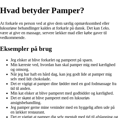
Hvad betyder Pamper?
At forkæle en person ved at give dem særlig opmærksomhed eller
luksuriøse behandlinger kaldes at forkæle på dansk. Det kan f.eks.
være at give en massage, servere lækker mad eller købe gaver til
vedkommende.
Eksempler på brug
Jeg elsker at blive forkælet og pamperet på spaen.
Min kæreste ved, hvordan han skal pamper mig med kærlighed
og omsorg.
Når jeg har haft en hård dag, kan jeg godt lide at pamper mig
selv med lidt chokolade.
Det er vigtigt at pamper dine fødder med en god fodmassage fra
tid til anden.
Min kat elsker at blive pamperet med godbidder og kærlighed.
Det er skønt at blive pamperet med en luksuriøs
ansigtsbehandling.
Jeg pamper gerne mine veninder med en hyggelig aften ude på
en lækker restaurant.
Det er vigtigt at pamper dig selv mentalt med tid til afslapning og