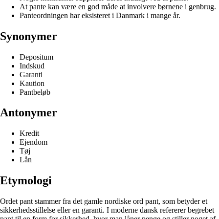
At pante kan være en god måde at involvere børnene i genbrug.
Panteordningen har eksisteret i Danmark i mange år.
Synonymer
Depositum
Indskud
Garanti
Kaution
Pantbeløb
Antonymer
Kredit
Ejendom
Tøj
Lån
Etymologi
Ordet pant stammer fra det gamle nordiske ord pant, som betyder et
sikkerhedsstillelse eller en garanti. I moderne dansk refererer begrebet
pant til en form for sikkerhed, hvor man låner penge og stiller noget af