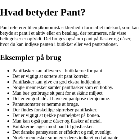
Hvad betyder Pant?
Pant refererer til en økonomisk sikkerhed i form af et indskud, som kan
betyde at pant i et aktiv eller en betaling, der returneres, når visse
betingelser er opfyldt. Det bruges også om pant på flasker og dåser,
hvor du kan indløse panten i butikker eller ved pantstationer.
Eksempler på brug
Pantflasker kan afleveres i butikkerne for pant.
Det er vigtigt at sortere sit pant korrekt.
Pantflasker kan give en god ekstra indtjening.
Nogle mennesker samler pantflasker som en hobby.
Man bør genbruge sit pant for at skåne miljøet.
Det er en god idé at have en pantpose derhjemme.
Pantautomater er nemme at bruge.
Der findes forskellige størrelser pantflasker.
Det er vigtigt at tjekke pantbeløbet på bonen.
Man kan også pante dåser og flasker af metal.
Butikkerne tager imod pant til glasflasker.
Det danske pantsystem er effektivt og miljøvenligt.
Nogle mennesker supplerer deres indtægt ved at pante.