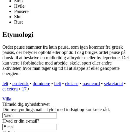
Stop
Hvile
Pausere
Slut
Rust
Etymologi
Ordet pause stammer fra latin pausa, som igen kommer fra græsk
pausis, der betyder ophold eller ophør. I dag bruges ordet pause på
dansk til at beskrive en midlertidig afbrydelse eller hvileperiode. Det
kan være i forbindelse med arbejde, skole, sport eller andre
aktiviteter, hvor man tager sig tid til at slappe af eller genoprette
energien.
felt
•
esoterisk
•
dominere
•
helt
•
ekstase
•
navneord
•
sekretariat
•
et cetera
•
17
•
Villa
Tilmeld dig nyhedsbrevet
Din nye yndlingsmail – fyldt med indsigt og konkrete råd.
Hvad er din e-mail?