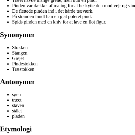
Træet havde mange grene, men kun én pind.
Pinden var dækket af maling for at beskytte den mod vejr og vin
De flettede pinden ind i det hårde træværk.
På stranden fandt han en glat poleret pind.
Spids pinden med en kniv for at lave en flot figur.
Synonymer
Stokken
Stangen
Grejet
Pindestokken
Træstokken
Antonymer
søen
træet
staven
stålet
pladen
Etymologi