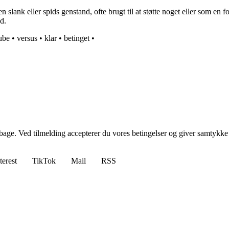
en slank eller spids genstand, ofte brugt til at støtte noget eller som en
nd.
ube
•
versus
•
klar
•
betinget
•
tilbage. Ved tilmelding accepterer du vores betingelser og giver samtykke
terest
TikTok
Mail
RSS