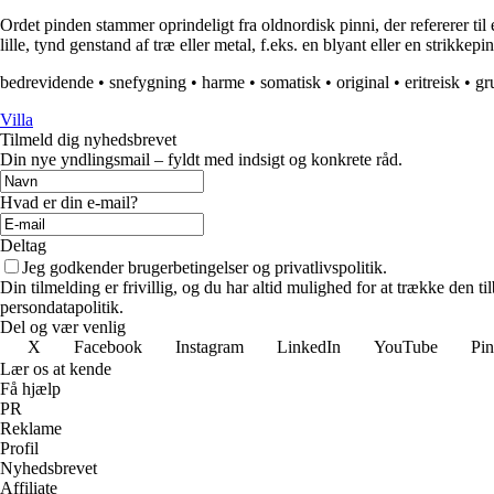
Ordet pinden stammer oprindeligt fra oldnordisk pinni, der refererer til 
lille, tynd genstand af træ eller metal, f.eks. en blyant eller en strikkepi
bedrevidende
•
snefygning
•
harme
•
somatisk
•
original
•
eritreisk
•
gr
Villa
Tilmeld dig nyhedsbrevet
Din nye yndlingsmail – fyldt med indsigt og konkrete råd.
Hvad er din e-mail?
Deltag
Jeg godkender brugerbetingelser og privatlivspolitik.
Din tilmelding er frivillig, og du har altid mulighed for at trække den 
persondatapolitik.
Del og vær venlig
X
Facebook
Instagram
LinkedIn
YouTube
Pin
Lær os at kende
Få hjælp
PR
Reklame
Profil
Nyhedsbrevet
Affiliate