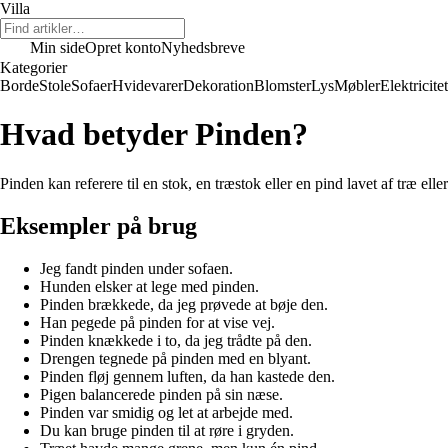
Villa
Min side
Opret konto
Nyhedsbreve
Kategorier
Borde
Stole
Sofaer
Hvidevarer
Dekoration
Blomster
Lys
Møbler
Elektricitet
Hvad betyder Pinden?
Pinden kan referere til en stok, en træstok eller en pind lavet af træ eller
Eksempler på brug
Jeg fandt pinden under sofaen.
Hunden elsker at lege med pinden.
Pinden brækkede, da jeg prøvede at bøje den.
Han pegede på pinden for at vise vej.
Pinden knækkede i to, da jeg trådte på den.
Drengen tegnede på pinden med en blyant.
Pinden fløj gennem luften, da han kastede den.
Pigen balancerede pinden på sin næse.
Pinden var smidig og let at arbejde med.
Du kan bruge pinden til at røre i gryden.