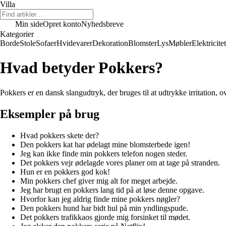
Villa
Min side
Opret konto
Nyhedsbreve
Kategorier
Borde
Stole
Sofaer
Hvidevarer
Dekoration
Blomster
Lys
Møbler
Elektricitet
Hvad betyder Pokkers?
Pokkers er en dansk slangudtryk, der bruges til at udtrykke irritation, 
Eksempler på brug
Hvad pokkers skete der?
Den pokkers kat har ødelagt mine blomsterbede igen!
Jeg kan ikke finde min pokkers telefon nogen steder.
Det pokkers vejr ødelagde vores planer om at tage på stranden.
Hun er en pokkers god kok!
Min pokkers chef giver mig alt for meget arbejde.
Jeg har brugt en pokkers lang tid på at løse denne opgave.
Hvorfor kan jeg aldrig finde mine pokkers nøgler?
Den pokkers hund har bidt hul på min yndlingspude.
Det pokkers trafikkaos gjorde mig forsinket til mødet.