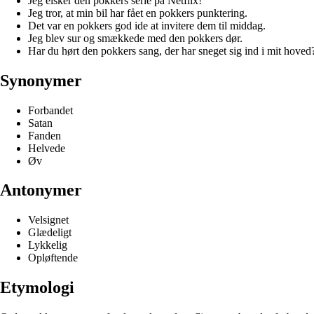
Jeg elsker den pokkers serie på Netflix!
Jeg tror, at min bil har fået en pokkers punktering.
Det var en pokkers god ide at invitere dem til middag.
Jeg blev sur og smækkede med den pokkers dør.
Har du hørt den pokkers sang, der har sneget sig ind i mit hoved
Synonymer
Forbandet
Satan
Fanden
Helvede
Øv
Antonymer
Velsignet
Glædeligt
Lykkelig
Opløftende
Etymologi