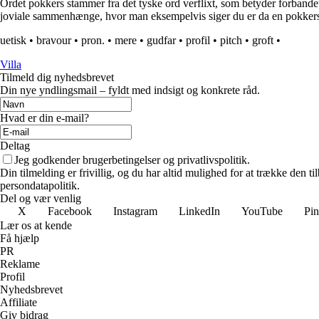
Ordet pokkers stammer fra det tyske ord verflixt, som betyder forbandet
joviale sammenhænge, hvor man eksempelvis siger du er da en pokker
uetisk
•
bravour
•
pron.
•
mere
•
gudfar
•
profil
•
pitch
•
groft
•
Villa
Tilmeld dig nyhedsbrevet
Din nye yndlingsmail – fyldt med indsigt og konkrete råd.
Hvad er din e-mail?
Deltag
Jeg godkender brugerbetingelser og privatlivspolitik.
Din tilmelding er frivillig, og du har altid mulighed for at trække den 
persondatapolitik.
Del og vær venlig
X
Facebook
Instagram
LinkedIn
YouTube
Pin
Lær os at kende
Få hjælp
PR
Reklame
Profil
Nyhedsbrevet
Affiliate
Giv bidrag