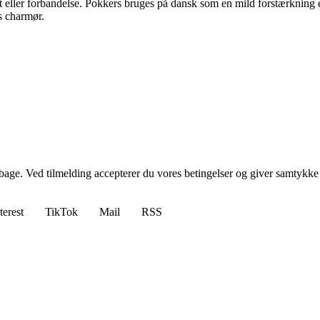
 eller forbandelse. Pokkers bruges på dansk som en mild forstærkning el
s charmør.
tilbage. Ved tilmelding accepterer du vores betingelser og giver samtykke
terest
TikTok
Mail
RSS