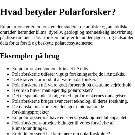
Hvad betyder Polarforsker?
En polarforsker er en forsker, der studerer de arktiske og antarktiske
områder, herunder klima, dyreliv, geologi og menneskelig indvirkning
på disse områder. Polarforskere udfører feltundersøgelser og indsamler
data for at forstå og beskytte polarecosystemerne.
Eksempler på brug
En polarforsker studerer klimaet i Arktis.
Polarforskerne udfører vigtigt forskningsarbejde i Antarktis.
Det kræver stor mod til at være polarforsker.
Polarforskeren må være godt forberedt på ekstreme vejrforhold.
Hvordan bliver man egentlig polarforsker?
Det er spændende at følge med i polarforskernes opdagelser.
Polarforskerne bruger avanceret teknologi til deres forskning.
De danske polarforskere deltager i internationale
forskningsprojekter.
En polarforsker må have en stærk fysisk og mental kapacitet.
Polarforskerens arbejde bidrager til vores forståelse af
klimaforandringer.
Er du interesseret i at lære mere om polarforskning?