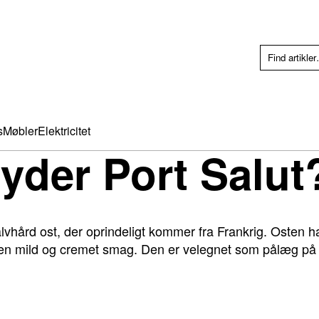
s
Møbler
Elektricitet
yder Port Salut
alvhård ost, der oprindeligt kommer fra Frankrig. Osten h
en mild og cremet smag. Den er velegnet som pålæg på b