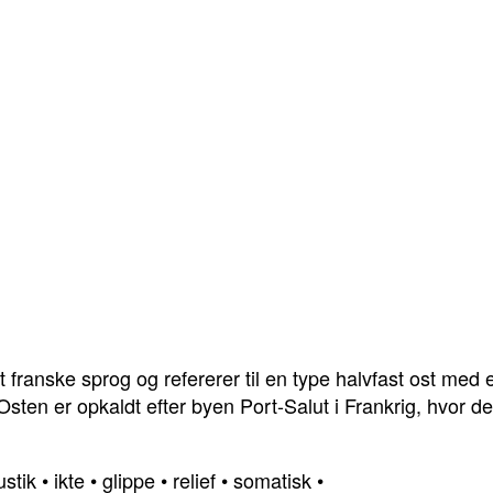
t franske sprog og refererer til en type halvfast ost med
Osten er opkaldt efter byen Port-Salut i Frankrig, hvor de
ustik
•
ikte
•
glippe
•
relief
•
somatisk
•