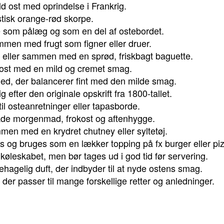
ld ost med oprindelse i Frankrig.
stisk orange-rød skorpe.
e som pålæg og som en del af ostebordet.
men med frugt som figner eller druer.
 eller sammen med en sprød, friskbagt baguette.
 ost med en mild og cremet smag.
ghed, der balancerer fint med den milde smag.
 efter den originale opskrift fra 1800-tallet.
til osteanretninger eller tapasborde.
 både morgenmad, frokost og aftenhygge.
men med en krydret chutney eller syltetøj.
s og bruges som en lækker topping på fx burger eller pi
køleskabet, men bør tages ud i god tid før servering.
ehagelig duft, der indbyder til at nyde ostens smag.
, der passer til mange forskellige retter og anledninger.