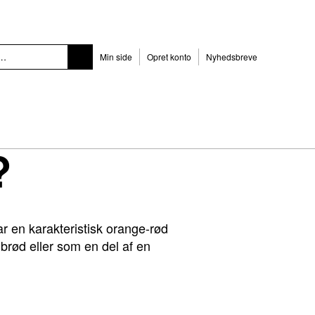
Min side
Opret konto
Nyhedsbreve
?
ar en karakteristisk orange-rød
rød eller som en del af en