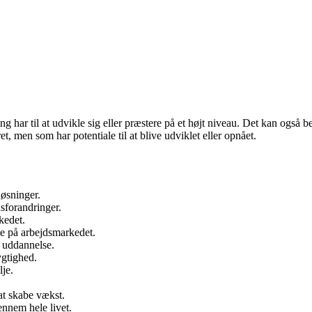
ting har til at udvikle sig eller præstere på et højt niveau. Det kan også
t, men som har potentiale til at blive udviklet eller opnået.
løsninger.
sforandringer.
kedet.
le på arbejdsmarkedet.
m uddannelse.
ygtighed.
lje.
 at skabe vækst.
ennem hele livet.