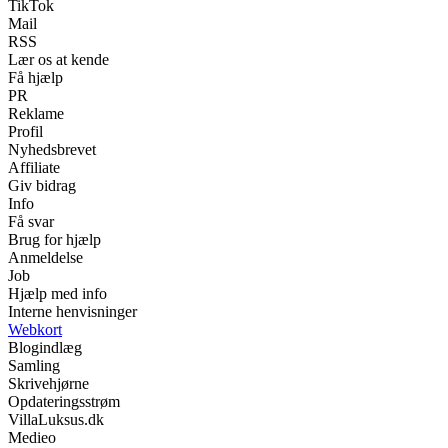
TikTok
Mail
RSS
Lær os at kende
Få hjælp
PR
Reklame
Profil
Nyhedsbrevet
Affiliate
Giv bidrag
Info
Få svar
Brug for hjælp
Anmeldelse
Job
Hjælp med info
Interne henvisninger
Webkort
Blogindlæg
Samling
Skrivehjørne
Opdateringsstrøm
VillaLuksus.dk
Medieo