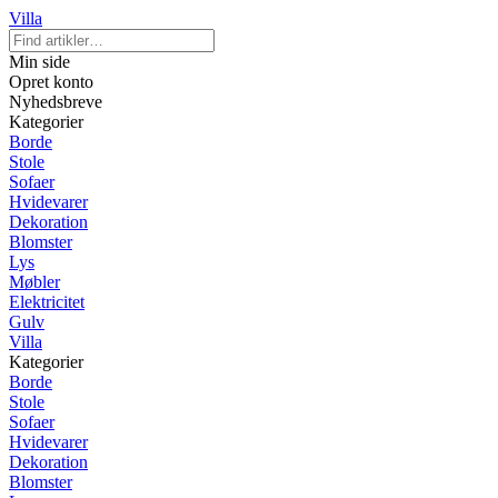
Villa
Min side
Opret konto
Nyhedsbreve
Kategorier
Borde
Stole
Sofaer
Hvidevarer
Dekoration
Blomster
Lys
Møbler
Elektricitet
Gulv
Villa
Kategorier
Borde
Stole
Sofaer
Hvidevarer
Dekoration
Blomster