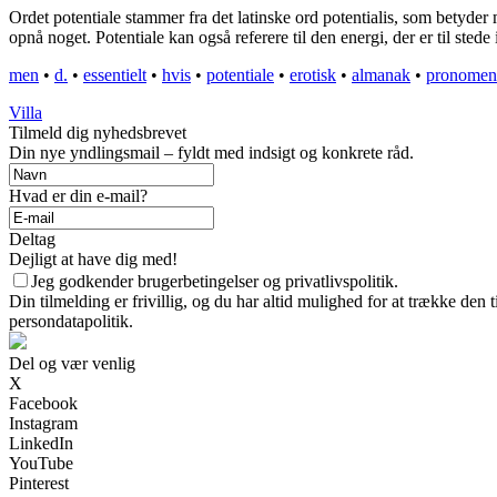
Ordet potentiale stammer fra det latinske ord potentialis, som betyder m
opnå noget. Potentiale kan også referere til den energi, der er til stede
men
•
d.
•
essentielt
•
hvis
•
potentiale
•
erotisk
•
almanak
•
pronomen
Villa
Tilmeld dig nyhedsbrevet
Din nye yndlingsmail – fyldt med indsigt og konkrete råd.
Hvad er din e-mail?
Deltag
Dejligt at have dig med!
Jeg godkender brugerbetingelser og privatlivspolitik.
Din tilmelding er frivillig, og du har altid mulighed for at trække den
persondatapolitik.
Del og vær venlig
X
Facebook
Instagram
LinkedIn
YouTube
Pinterest