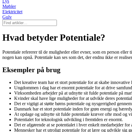
Lys
Møbler
Elektricitet
Gulv
Hvad betyder Potentiale?
Potentiale refererer til de muligheder eller evner, som en person eller 
nogen kan opnå. Potentiale kan ses som det, der endnu ikke er realisere
Eksempler på brug
Det kreative team har et stort potentiale for at skabe innovative 
Ungdommen i dag har et enormt potentiale for at drive samfund
Virksomheden arbejder på at udnytte sit fulde potentiale på mar
Kvinder skal have lige muligheder for at udvikle deres potentia
Det er vigtigt at støtte børns potentiale og nysgerrighed genne
Danmark har et stort potentiale inden for grøn energi og bæred
At opdage og udnytte sit fulde potentiale kræver ofte mod og vi
Potentialet for teknologisk udvikling i fremtiden er enormt.
Det er afgørende at se potentialet i hver enkelt medarbejder for
Mennesker har et utroligt potentiale for at lære og udvikle sig g