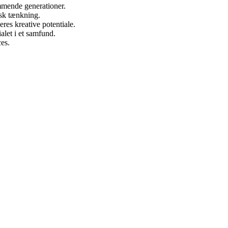
mmende generationer.
gisk tænkning.
res kreative potentiale.
alet i et samfund.
ces.