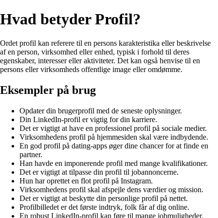
Hvad betyder Profil?
Ordet profil kan referere til en persons karakteristika eller beskrivelse
af en person, virksomhed eller enhed, typisk i forhold til deres
egenskaber, interesser eller aktiviteter. Det kan også henvise til en
persons eller virksomheds offentlige image eller omdømme.
Eksempler på brug
Opdater din brugerprofil med de seneste oplysninger.
Din LinkedIn-profil er vigtig for din karriere.
Det er vigtigt at have en professionel profil på sociale medier.
Virksomhedens profil på hjemmesiden skal være indbydende.
En god profil på dating-apps øger dine chancer for at finde en
partner.
Han havde en imponerende profil med mange kvalifikationer.
Det er vigtigt at tilpasse din profil til jobannoncerne.
Hun har oprettet en flot profil på Instagram.
Virksomhedens profil skal afspejle dens værdier og mission.
Det er vigtigt at beskytte din personlige profil på nettet.
Profilbilledet er det første indtryk, folk får af dig online.
En robust LinkedIn-profil kan føre til mange jobmuligheder.