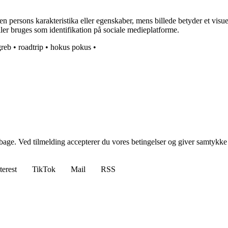
 til en persons karakteristika eller egenskaber, mens billede betyder et vi
 eller bruges som identifikation på sociale medieplatforme.
greb
•
roadtrip
•
hokus pokus
•
tilbage. Ved tilmelding accepterer du vores betingelser og giver samtykke
terest
TikTok
Mail
RSS