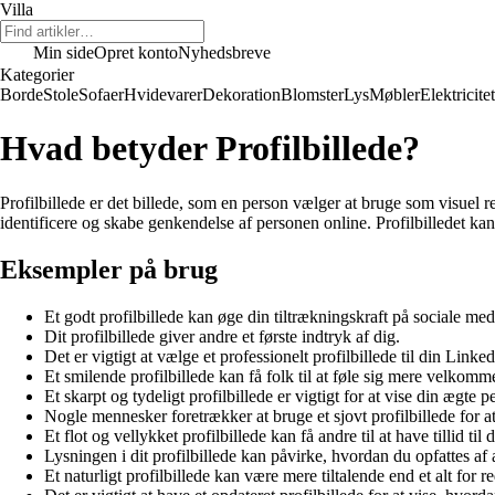
Villa
Min side
Opret konto
Nyhedsbreve
Kategorier
Borde
Stole
Sofaer
Hvidevarer
Dekoration
Blomster
Lys
Møbler
Elektricitet
Hvad betyder Profilbillede?
Profilbillede er det billede, som en person vælger at bruge som visuel re
identificere og skabe genkendelse af personen online. Profilbilledet kan
Eksempler på brug
Et godt profilbillede kan øge din tiltrækningskraft på sociale med
Dit profilbillede giver andre et første indtryk af dig.
Det er vigtigt at vælge et professionelt profilbillede til din Linked
Et smilende profilbillede kan få folk til at føle sig mere velkomme
Et skarpt og tydeligt profilbillede er vigtigt for at vise din ægte 
Nogle mennesker foretrækker at bruge et sjovt profilbillede for at 
Et flot og vellykket profilbillede kan få andre til at have tillid til d
Lysningen i dit profilbillede kan påvirke, hvordan du opfattes af 
Et naturligt profilbillede kan være mere tiltalende end et alt for re