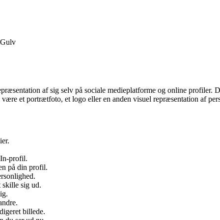
Gulv
præsentation af sig selv på sociale medieplatforme og online profiler. Det
 være et portrætfoto, et logo eller en anden visuel repræsentation af per
ier.
In-profil.
n på din profil.
personlighed.
skille sig ud.
ig.
andre.
digeret billede.