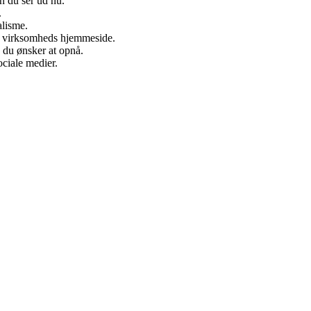
an du ser ud nu.
.
alisme.
din virksomheds hjemmeside.
 du ønsker at opnå.
sociale medier.