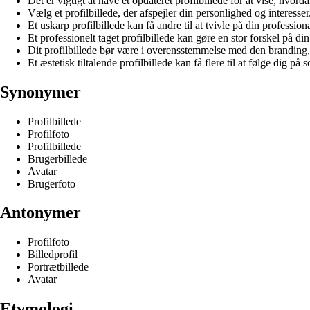
Det er vigtigt at have et opdateret profilbillede for at vise, hvord
Vælg et profilbillede, der afspejler din personlighed og interesser
Et uskarp profilbillede kan få andre til at tvivle på din profession
Et professionelt taget profilbillede kan gøre en stor forskel på 
Dit profilbillede bør være i overensstemmelse med den branding,
Et æstetisk tiltalende profilbillede kan få flere til at følge dig på 
Synonymer
Profilbillede
Profilfoto
Profilbillede
Brugerbillede
Avatar
Brugerfoto
Antonymer
Profilfoto
Billedprofil
Portrætbillede
Avatar
Etymologi