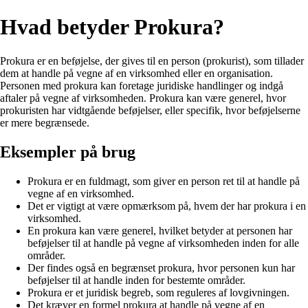
Hvad betyder Prokura?
Prokura er en beføjelse, der gives til en person (prokurist), som tillader
dem at handle på vegne af en virksomhed eller en organisation.
Personen med prokura kan foretage juridiske handlinger og indgå
aftaler på vegne af virksomheden. Prokura kan være generel, hvor
prokuristen har vidtgående beføjelser, eller specifik, hvor beføjelserne
er mere begrænsede.
Eksempler på brug
Prokura er en fuldmagt, som giver en person ret til at handle på
vegne af en virksomhed.
Det er vigtigt at være opmærksom på, hvem der har prokura i en
virksomhed.
En prokura kan være generel, hvilket betyder at personen har
beføjelser til at handle på vegne af virksomheden inden for alle
områder.
Der findes også en begrænset prokura, hvor personen kun har
beføjelser til at handle inden for bestemte områder.
Prokura er et juridisk begreb, som reguleres af lovgivningen.
Det kræver en formel prokura at handle på vegne af en