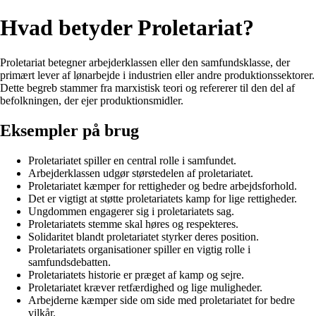
Hvad betyder Proletariat?
Proletariat betegner arbejderklassen eller den samfundsklasse, der
primært lever af lønarbejde i industrien eller andre produktionssektorer.
Dette begreb stammer fra marxistisk teori og refererer til den del af
befolkningen, der ejer produktionsmidler.
Eksempler på brug
Proletariatet spiller en central rolle i samfundet.
Arbejderklassen udgør størstedelen af proletariatet.
Proletariatet kæmper for rettigheder og bedre arbejdsforhold.
Det er vigtigt at støtte proletariatets kamp for lige rettigheder.
Ungdommen engagerer sig i proletariatets sag.
Proletariatets stemme skal høres og respekteres.
Solidaritet blandt proletariatet styrker deres position.
Proletariatets organisationer spiller en vigtig rolle i
samfundsdebatten.
Proletariatets historie er præget af kamp og sejre.
Proletariatet kræver retfærdighed og lige muligheder.
Arbejderne kæmper side om side med proletariatet for bedre
vilkår.