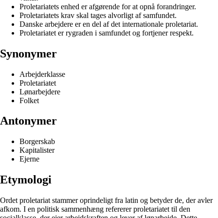
Proletariatets enhed er afgørende for at opnå forandringer.
Proletariatets krav skal tages alvorligt af samfundet.
Danske arbejdere er en del af det internationale proletariat.
Proletariatet er rygraden i samfundet og fortjener respekt.
Synonymer
Arbejderklasse
Proletariatet
Lønarbejdere
Folket
Antonymer
Borgerskab
Kapitalister
Ejerne
Etymologi
Ordet proletariat stammer oprindeligt fra latin og betyder de, der avler
afkom. I en politisk sammenhæng refererer proletariatet til den
socialklasse, der ejer arbejdskraften og lever af lønarbejde. Dette