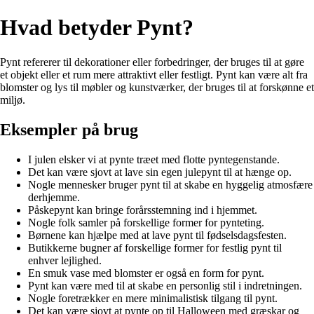
Hvad betyder Pynt?
Pynt refererer til dekorationer eller forbedringer, der bruges til at gøre
et objekt eller et rum mere attraktivt eller festligt. Pynt kan være alt fra
blomster og lys til møbler og kunstværker, der bruges til at forskønne et
miljø.
Eksempler på brug
I julen elsker vi at pynte træet med flotte pyntegenstande.
Det kan være sjovt at lave sin egen julepynt til at hænge op.
Nogle mennesker bruger pynt til at skabe en hyggelig atmosfære
derhjemme.
Påskepynt kan bringe forårsstemning ind i hjemmet.
Nogle folk samler på forskellige former for pynteting.
Børnene kan hjælpe med at lave pynt til fødselsdagsfesten.
Butikkerne bugner af forskellige former for festlig pynt til
enhver lejlighed.
En smuk vase med blomster er også en form for pynt.
Pynt kan være med til at skabe en personlig stil i indretningen.
Nogle foretrækker en mere minimalistisk tilgang til pynt.
Det kan være sjovt at pynte op til Halloween med græskar og