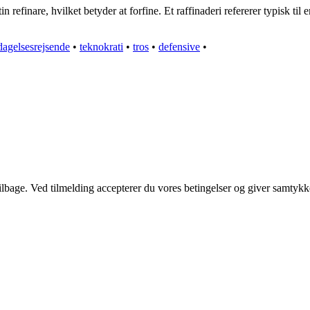
n refinare, hvilket betyder at forfine. Et raffinaderi refererer typisk til 
dagelsesrejsende
•
teknokrati
•
tros
•
defensive
•
 tilbage. Ved tilmelding accepterer du vores betingelser og giver samtykk