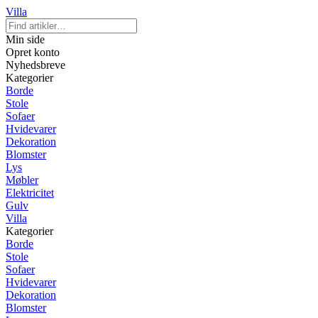
Villa
Min side
Opret konto
Nyhedsbreve
Kategorier
Borde
Stole
Sofaer
Hvidevarer
Dekoration
Blomster
Lys
Møbler
Elektricitet
Gulv
Villa
Kategorier
Borde
Stole
Sofaer
Hvidevarer
Dekoration
Blomster