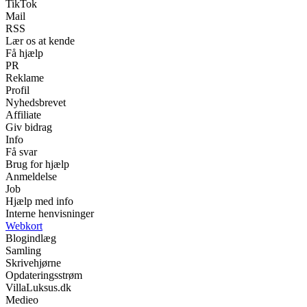
TikTok
Mail
RSS
Lær os at kende
Få hjælp
PR
Reklame
Profil
Nyhedsbrevet
Affiliate
Giv bidrag
Info
Få svar
Brug for hjælp
Anmeldelse
Job
Hjælp med info
Interne henvisninger
Webkort
Blogindlæg
Samling
Skrivehjørne
Opdateringsstrøm
VillaLuksus.dk
Medieo