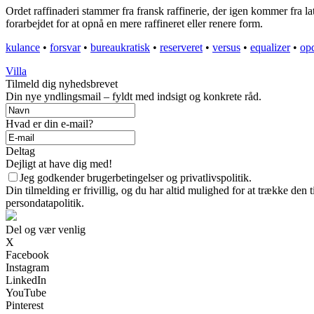
Ordet raffinaderi stammer fra fransk raffinerie, der igen kommer fra lati
forarbejdet for at opnå en mere raffineret eller renere form.
kulance
•
forsvar
•
bureaukratisk
•
reserveret
•
versus
•
equalizer
•
op
Villa
Tilmeld dig nyhedsbrevet
Din nye yndlingsmail – fyldt med indsigt og konkrete råd.
Hvad er din e-mail?
Deltag
Dejligt at have dig med!
Jeg godkender brugerbetingelser og privatlivspolitik.
Din tilmelding er frivillig, og du har altid mulighed for at trække den
persondatapolitik.
Del og vær venlig
X
Facebook
Instagram
LinkedIn
YouTube
Pinterest