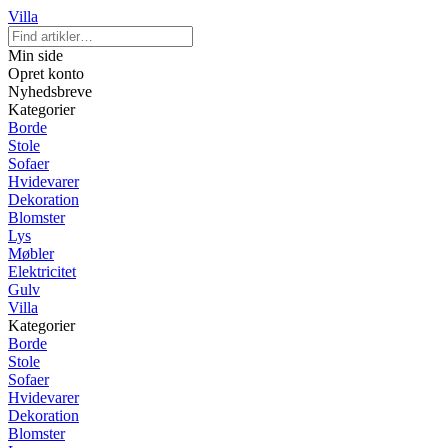
Villa
Min side
Opret konto
Nyhedsbreve
Kategorier
Borde
Stole
Sofaer
Hvidevarer
Dekoration
Blomster
Lys
Møbler
Elektricitet
Gulv
Villa
Kategorier
Borde
Stole
Sofaer
Hvidevarer
Dekoration
Blomster