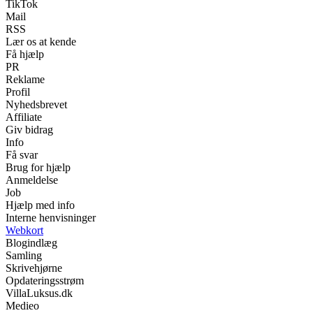
TikTok
Mail
RSS
Lær os at kende
Få hjælp
PR
Reklame
Profil
Nyhedsbrevet
Affiliate
Giv bidrag
Info
Få svar
Brug for hjælp
Anmeldelse
Job
Hjælp med info
Interne henvisninger
Webkort
Blogindlæg
Samling
Skrivehjørne
Opdateringsstrøm
VillaLuksus.dk
Medieo